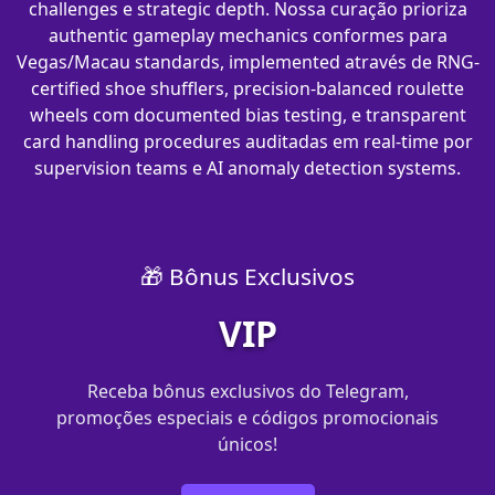
challenges e strategic depth. Nossa curação prioriza
authentic gameplay mechanics conformes para
Vegas/Macau standards, implemented através de RNG-
certified shoe shufflers, precision-balanced roulette
wheels com documented bias testing, e transparent
card handling procedures auditadas em real-time por
supervision teams e AI anomaly detection systems.
🎁 Bônus Exclusivos
VIP
Receba bônus exclusivos do Telegram,
promoções especiais e códigos promocionais
únicos!