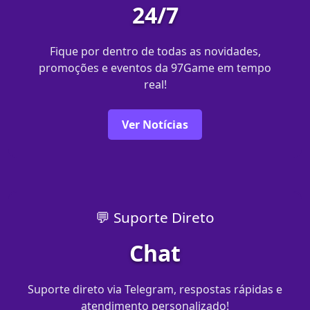
24/7
Fique por dentro de todas as novidades,
promoções e eventos da 97Game em tempo
real!
Ver Notícias
💬 Suporte Direto
Chat
Suporte direto via Telegram, respostas rápidas e
atendimento personalizado!