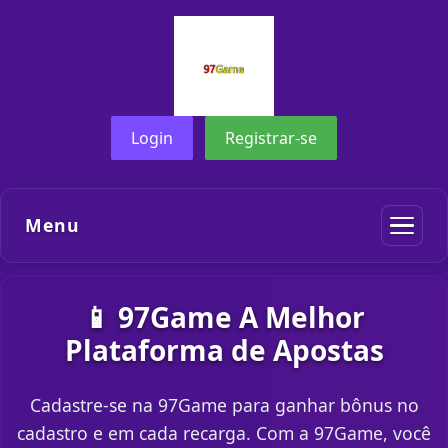
Login
Registrar-se
Menu
📱 97Game A Melhor
Plataforma de Apostas
Cadastre-se na 97Game para ganhar bônus no
cadastro e em cada recarga. Com a 97Game, você