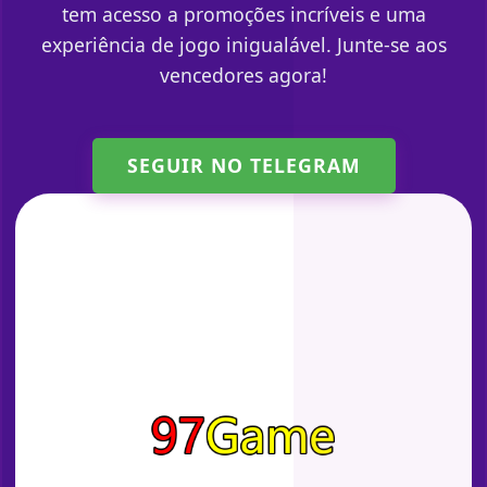
tem acesso a promoções incríveis e uma
experiência de jogo inigualável. Junte-se aos
vencedores agora!
SEGUIR NO TELEGRAM