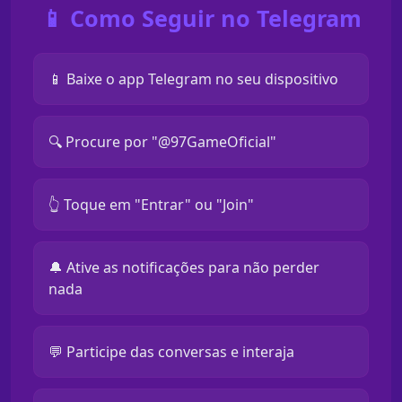
📱 Como Seguir no Telegram
📱 Baixe o app Telegram no seu dispositivo
🔍 Procure por "@97GameOficial"
👆 Toque em "Entrar" ou "Join"
🔔 Ative as notificações para não perder
nada
💬 Participe das conversas e interaja