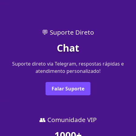
💬 Suporte Direto
Chat
Suporte direto via Telegram, respostas rápidas e
atendimento personalizado!
Falar Suporte
👥 Comunidade VIP
1000+