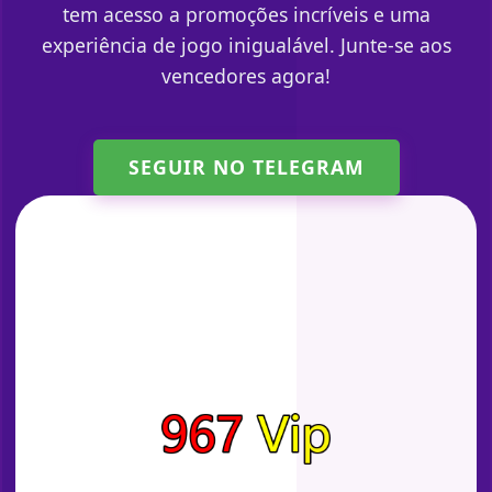
tem acesso a promoções incríveis e uma
experiência de jogo inigualável. Junte-se aos
vencedores agora!
SEGUIR NO TELEGRAM