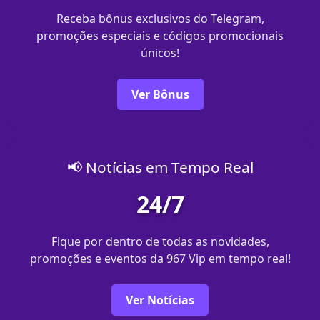
Receba bônus exclusivos do Telegram,
promoções especiais e códigos promocionais
únicos!
Ver Bônus
📢 Notícias em Tempo Real
24/7
Fique por dentro de todas as novidades,
promoções e eventos da 967 Vip em tempo real!
Ver Notícias