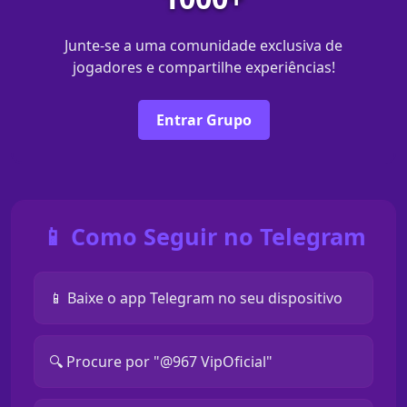
Junte-se a uma comunidade exclusiva de
jogadores e compartilhe experiências!
Entrar Grupo
📱 Como Seguir no Telegram
📱 Baixe o app Telegram no seu dispositivo
🔍 Procure por "@967 VipOficial"