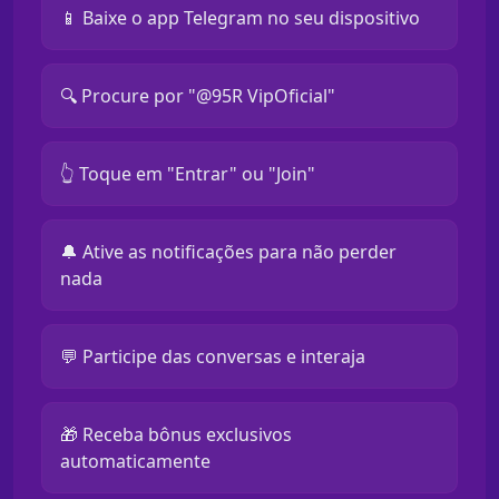
📱 Baixe o app Telegram no seu dispositivo
🔍 Procure por "@95R VipOficial"
👆 Toque em "Entrar" ou "Join"
🔔 Ative as notificações para não perder
nada
💬 Participe das conversas e interaja
🎁 Receba bônus exclusivos
automaticamente