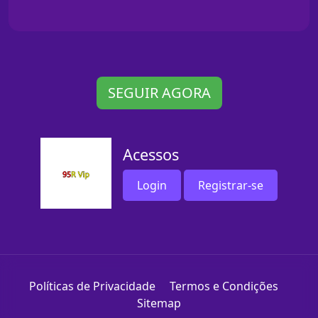
SEGUIR AGORA
Acessos
Login
Registrar-se
Políticas de Privacidade
Termos e Condições
Sitemap