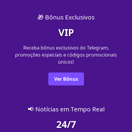
🎁 Bônus Exclusivos
VIP
Receba bônus exclusivos do Telegram,
promoções especiais e códigos promocionais
únicos!
Ver Bônus
📢 Notícias em Tempo Real
24/7