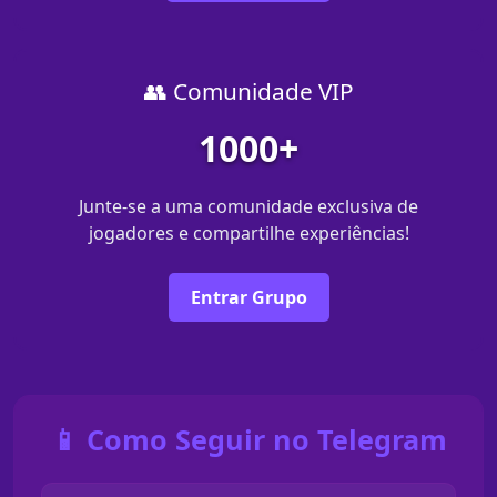
👥 Comunidade VIP
1000+
Junte-se a uma comunidade exclusiva de
jogadores e compartilhe experiências!
Entrar Grupo
📱 Como Seguir no Telegram