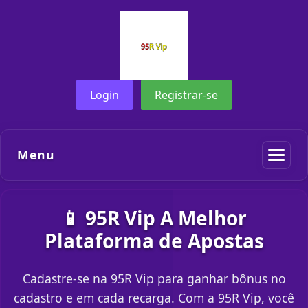
Login
Registrar-se
Menu
📱 95R Vip A Melhor
Plataforma de Apostas
Cadastre-se na 95R Vip para ganhar bônus no
cadastro e em cada recarga. Com a 95R Vip, você