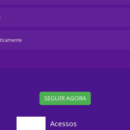
a
aticamente
SEGUIR AGORA
Acessos