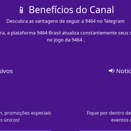
📱 Benefícios do Canal
Descubra as vantagens de seguir a 9464 no Telegram
ura, a plataforma 9464 Brasil atualiza constantemente seus 
no jogo da 9464 .
sivos
📢 Notí
m, promoções especiais
Fique por dentro d
s únicos!
eventos 