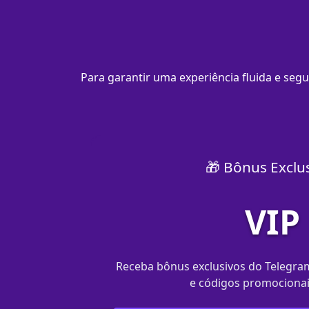
Para garantir uma experiência fluida e seg
🎁 Bônus Exclu
VIP
Receba bônus exclusivos do Telegra
e códigos promocionai