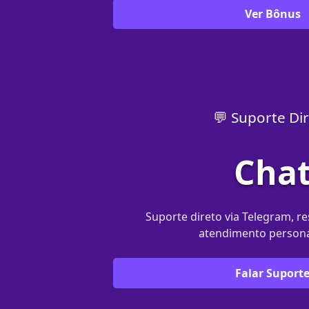
Ver Bônus
💬 Suporte Di
Cha
Suporte direto via Telegram, r
atendimento persona
Falar Suport