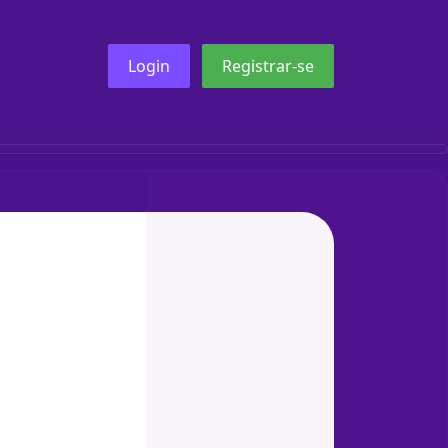
Login
Registrar-se