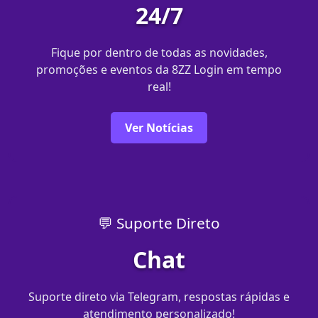
24/7
Fique por dentro de todas as novidades,
promoções e eventos da 8ZZ Login em tempo
real!
Ver Notícias
💬 Suporte Direto
Chat
Suporte direto via Telegram, respostas rápidas e
atendimento personalizado!