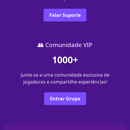
Falar Suporte
👥 Comunidade VIP
1000+
Junte-se a uma comunidade exclusiva de
jogadores e compartilhe experiências!
Entrar Grupo