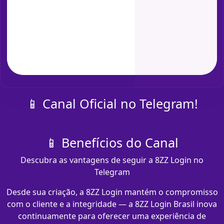
📱 Canal Oficial no Telegram!
📱 Benefícios do Canal
Descubra as vantagens de seguir a 8ZZ Login no
Telegram
Desde sua criação, a 8ZZ Login mantém o compromisso
com o cliente e a integridade — a 8ZZ Login Brasil inova
continuamente para oferecer uma experiência de