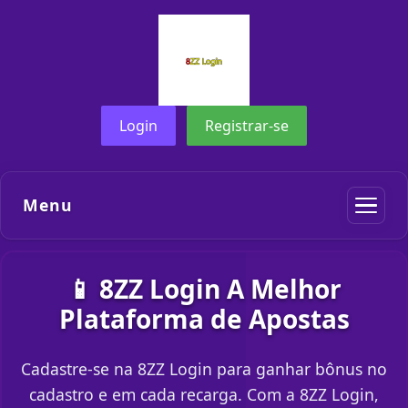
Login
Registrar-se
Menu
📱 8ZZ Login A Melhor
Plataforma de Apostas
Cadastre-se na 8ZZ Login para ganhar bônus no
cadastro e em cada recarga. Com a 8ZZ Login,