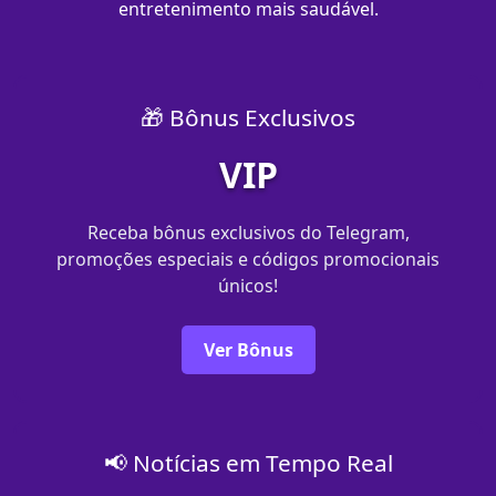
entretenimento mais saudável.
🎁 Bônus Exclusivos
VIP
Receba bônus exclusivos do Telegram,
promoções especiais e códigos promocionais
únicos!
Ver Bônus
📢 Notícias em Tempo Real