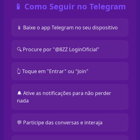
📱 Como Seguir no Telegram
📱 Baixe o app Telegram no seu dispositivo
🔍 Procure por "@8ZZ LoginOficial"
👆 Toque em "Entrar" ou "Join"
🔔 Ative as notificações para não perder
nada
💬 Participe das conversas e interaja