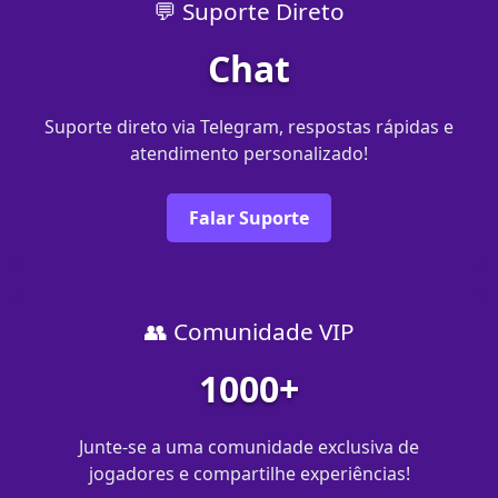
💬 Suporte Direto
Chat
Suporte direto via Telegram, respostas rápidas e
atendimento personalizado!
Falar Suporte
👥 Comunidade VIP
1000+
Junte-se a uma comunidade exclusiva de
jogadores e compartilhe experiências!