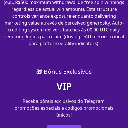
(e.g., R$500 maximum withdrawal de free spin winnings
regardless de actual win amount). Esta structure
controls variance exposure enquanto delivering
marketing value através de perceived generosity. Auto-
crediting system delivers batches às 00:00 UTC daily,
requiring logins para claim (driving DAU metrics critical
para platform vitality indicators).
🎁 Bônus Exclusivos
VIP
Receba bônus exclusivos do Telegram,
promoções especiais e códigos promocionais
únicos!