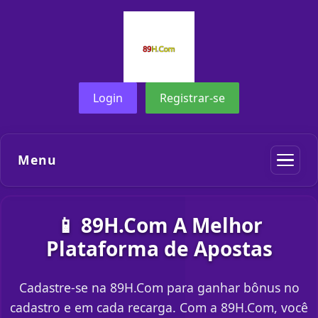
Login
Registrar-se
Menu
📱 89H.Com A Melhor
Plataforma de Apostas
Cadastre-se na 89H.Com para ganhar bônus no
cadastro e em cada recarga. Com a 89H.Com, você