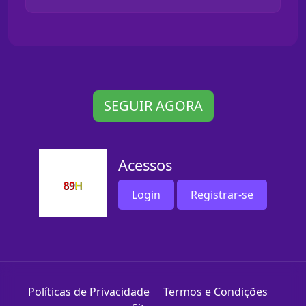
SEGUIR AGORA
Acessos
Login
Registrar-se
Políticas de Privacidade
Termos e Condições