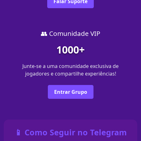
Falar Suporte
👥 Comunidade VIP
1000+
Junte-se a uma comunidade exclusiva de
jogadores e compartilhe experiências!
Entrar Grupo
📱 Como Seguir no Telegram