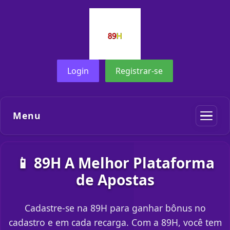
Login
Registrar-se
Menu
📱 89H A Melhor Plataforma
de Apostas
Cadastre-se na 89H para ganhar bônus no
cadastro e em cada recarga. Com a 89H, você tem