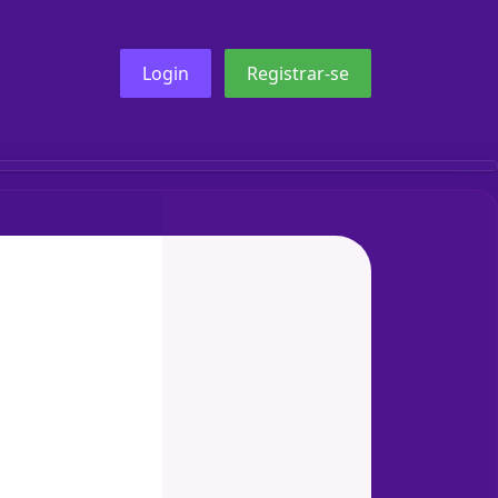
Login
Registrar-se