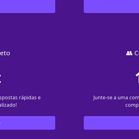
reto
👥 
t
espostas rápidas e
Junte-se a uma com
lizado!
compa
e