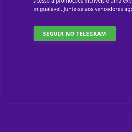
acesso a promoções incríveis e uma exp
inigualável. Junte-se aos vencedores ag
SEGUIR NO TELEGRAM