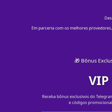
Des
Em parceria com os melhores provedores, 
🎁 Bônus Exclu
VIP
Receba bônus exclusivos do Telegra
e códigos promocionai