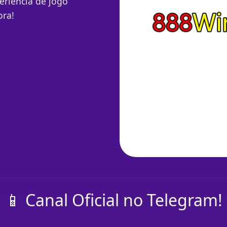
eriência de jogo
ora!
📱 Canal Oficial no Telegram!