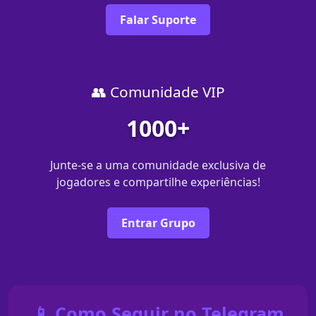
Falar Suporte
👥 Comunidade VIP
1000+
Junte-se a uma comunidade exclusiva de
jogadores e compartilhe experiências!
Entrar Grupo
📱 Como Seguir no Telegram