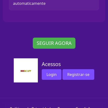
automaticamente
SEGUIR AGORA
Acessos
Login
Registrar-se