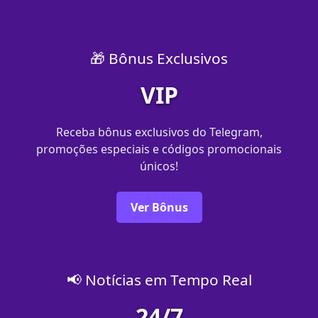
🎁 Bônus Exclusivos
VIP
Receba bônus exclusivos do Telegram,
promoções especiais e códigos promocionais
únicos!
Ver Bônus
📢 Notícias em Tempo Real
24/7