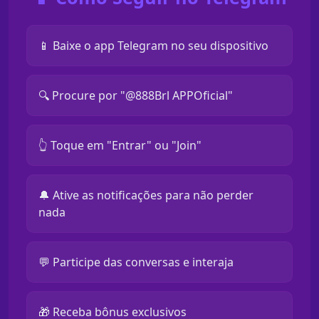
📱 Baixe o app Telegram no seu dispositivo
🔍 Procure por "@888Brl APPOficial"
👆 Toque em "Entrar" ou "Join"
🔔 Ative as notificações para não perder
nada
💬 Participe das conversas e interaja
🎁 Receba bônus exclusivos