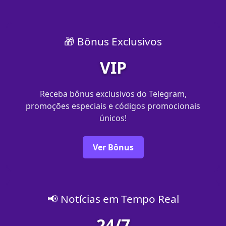
🎁 Bônus Exclusivos
VIP
Receba bônus exclusivos do Telegram,
promoções especiais e códigos promocionais
únicos!
Ver Bônus
📢 Notícias em Tempo Real
24/7