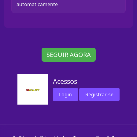
automaticamente
SEGUIR AGORA
Acessos
Login
Registrar-se