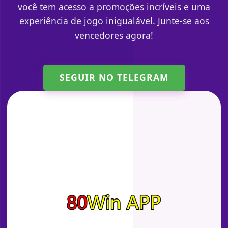
você tem acesso a promoções incríveis e uma
experiência de jogo inigualável. Junte-se aos
vencedores agora!
SEGUIR NO TELEGRAM