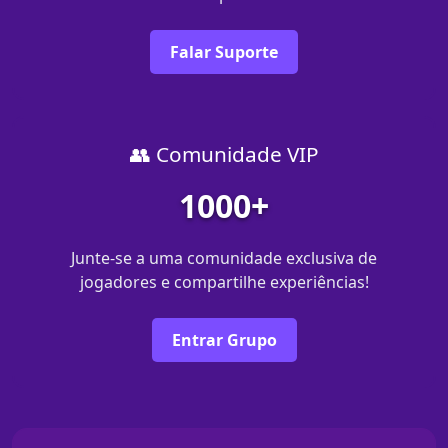
Falar Suporte
👥 Comunidade VIP
1000+
Junte-se a uma comunidade exclusiva de
jogadores e compartilhe experiências!
Entrar Grupo