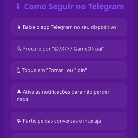
📱 Como Seguir no Telegram
📱 Baixe o app Telegram no seu dispositivo
🔍 Procure por "@7X777 GameOficial"
👆 Toque em "Entrar" ou "Join"
🔔 Ative as notificações para não perder
nada
💬 Participe das conversas e interaja