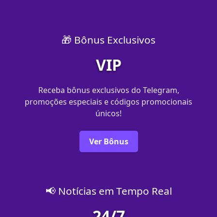
🎁 Bônus Exclusivos
VIP
Receba bônus exclusivos do Telegram,
promoções especiais e códigos promocionais
únicos!
Ver Bônus
📢 Notícias em Tempo Real
24/7