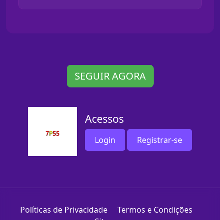
SEGUIR AGORA
Acessos
Login
Registrar-se
Políticas de Privacidade
Termos e Condições