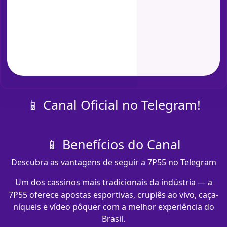
📱 Canal Oficial no Telegram!
📱 Benefícios do Canal
Descubra as vantagens de seguir a 7P55 no Telegram
Um dos cassinos mais tradicionais da indústria — a
7P55 oferece apostas esportivas, crupiês ao vivo, caça-
níqueis e vídeo pôquer com a melhor experiência do
Brasil.