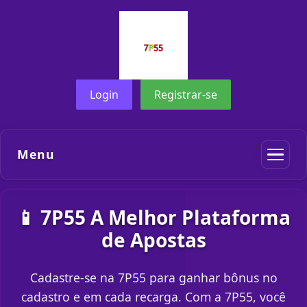
Login
Registrar-se
Menu
📱 7P55 A Melhor Plataforma
de Apostas
Cadastre-se na 7P55 para ganhar bônus no
cadastro e em cada recarga. Com a 7P55, você