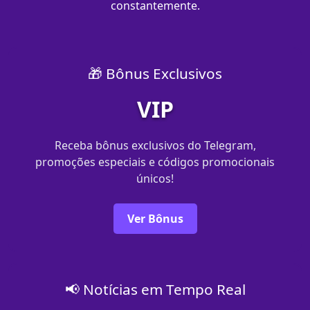
constantemente.
🎁 Bônus Exclusivos
VIP
Receba bônus exclusivos do Telegram,
promoções especiais e códigos promocionais
únicos!
Ver Bônus
📢 Notícias em Tempo Real