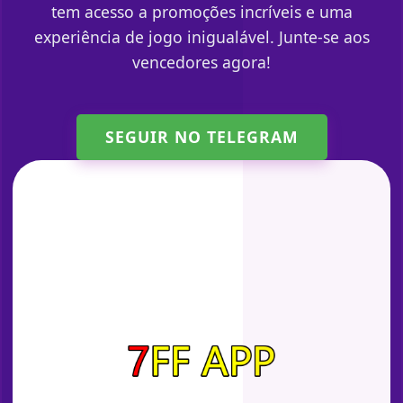
tem acesso a promoções incríveis e uma
experiência de jogo inigualável. Junte-se aos
vencedores agora!
SEGUIR NO TELEGRAM