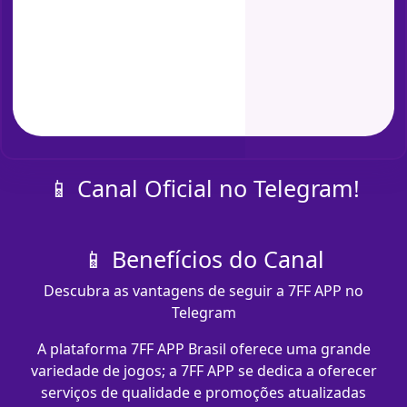
📱 Canal Oficial no Telegram!
📱 Benefícios do Canal
Descubra as vantagens de seguir a 7FF APP no
Telegram
A plataforma 7FF APP Brasil oferece uma grande
variedade de jogos; a 7FF APP se dedica a oferecer
serviços de qualidade e promoções atualizadas