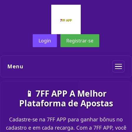
Login
Registrar-se
Menu
📱 7FF APP A Melhor
Plataforma de Apostas
Cadastre-se na 7FF APP para ganhar bônus no
cadastro e em cada recarga. Com a 7FF APP, você