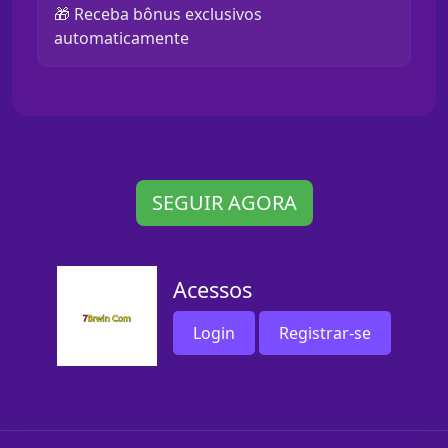
🎁 Receba bônus exclusivos
automaticamente
SEGUIR AGORA
Acessos
Login
Registrar-se