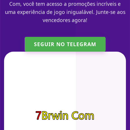
Com, você tem acesso a promoções incríveis e
uma experiência de jogo inigualável. Junte-se aos
vencedores agora!
SEGUIR NO TELEGRAM