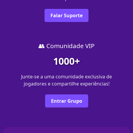
Falar Suporte
👥 Comunidade VIP
1000+
Junte-se a uma comunidade exclusiva de
jogadores e compartilhe experiências!
Entrar Grupo