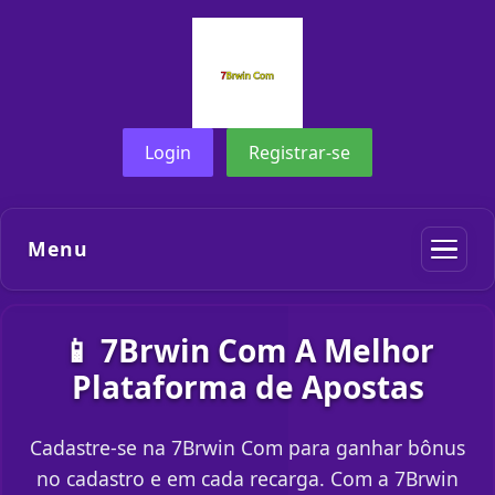
Login
Registrar-se
Menu
📱 7Brwin Com A Melhor
Plataforma de Apostas
Cadastre-se na 7Brwin Com para ganhar bônus
no cadastro e em cada recarga. Com a 7Brwin