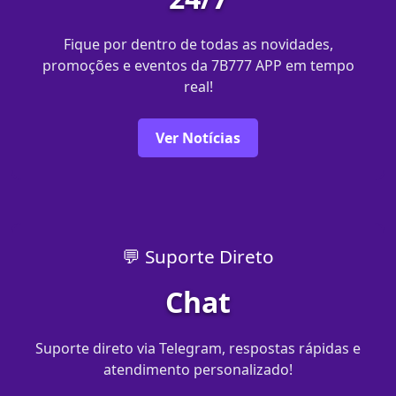
Fique por dentro de todas as novidades,
promoções e eventos da 7B777 APP em tempo
real!
Ver Notícias
💬 Suporte Direto
Chat
Suporte direto via Telegram, respostas rápidas e
atendimento personalizado!