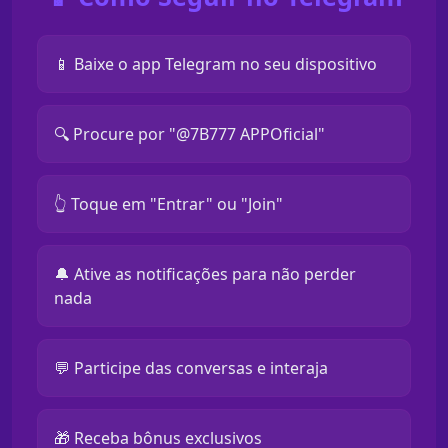
📱 Baixe o app Telegram no seu dispositivo
🔍 Procure por "@7B777 APPOficial"
👆 Toque em "Entrar" ou "Join"
🔔 Ative as notificações para não perder
nada
💬 Participe das conversas e interaja
🎁 Receba bônus exclusivos