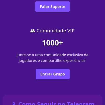
Falar Suporte
👥 Comunidade VIP
1000+
Junte-se a uma comunidade exclusiva de
jogadores e compartilhe experiências!
Entrar Grupo
📱 Como Seguir no Telegram