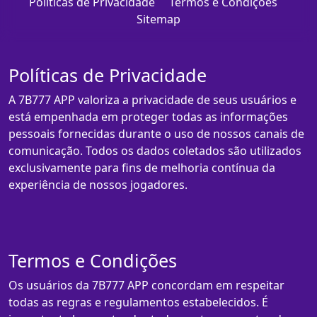
Políticas de Privacidade
Termos e Condições
Sitemap
Políticas de Privacidade
A 7B777 APP valoriza a privacidade de seus usuários e
está empenhada em proteger todas as informações
pessoais fornecidas durante o uso de nossos canais de
comunicação. Todos os dados coletados são utilizados
exclusivamente para fins de melhoria contínua da
experiência de nossos jogadores.
Termos e Condições
Os usuários da 7B777 APP concordam em respeitar
todas as regras e regulamentos estabelecidos. É