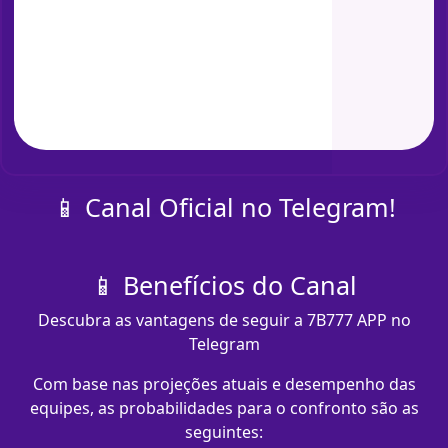
📱 Canal Oficial no Telegram!
📱 Benefícios do Canal
Descubra as vantagens de seguir a 7B777 APP no
Telegram
Com base nas projeções atuais e desempenho das
equipes, as probabilidades para o confronto são as
seguintes: