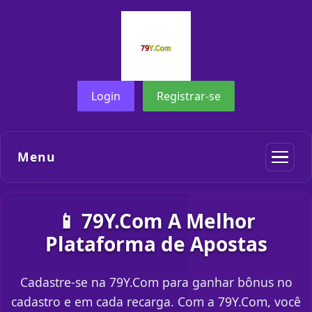
Login
Registrar-se
Menu
📱 79Y.Com A Melhor
Plataforma de Apostas
Cadastre-se na 79Y.Com para ganhar bônus no
cadastro e em cada recarga. Com a 79Y.Com, você