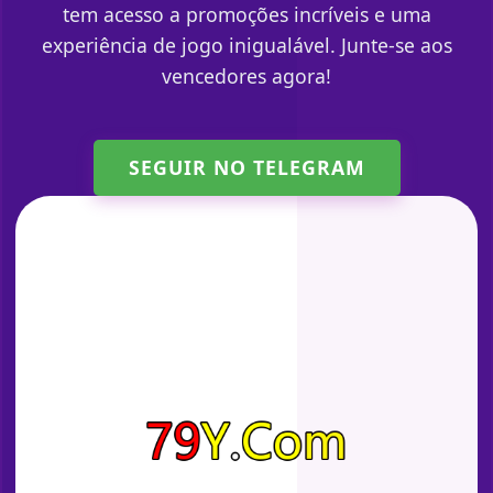
tem acesso a promoções incríveis e uma
experiência de jogo inigualável. Junte-se aos
vencedores agora!
SEGUIR NO TELEGRAM