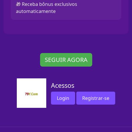
🎁 Receba bônus exclusivos
automaticamente
SEGUIR AGORA
Acessos
Login
Registrar-se