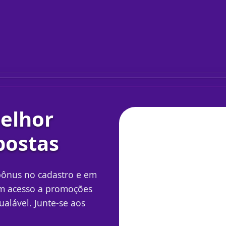
elhor
postas
bônus no cadastro e em
em acesso a promoções
ualável. Junte-se aos