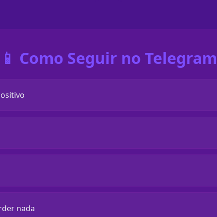
📱 Como Seguir no Telegram
ositivo
erder nada