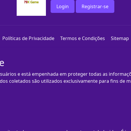
Login
Registrar-se
Políticas de Privacidade
Termos e Condições
Sitemap
de
 usuários e está empenhada em proteger todas as informaçõ
os coletados são utilizados exclusivamente para fins de m