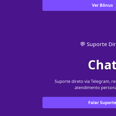
Ver Bônus
💬 Suporte Di
Cha
Suporte direto via Telegram, r
atendimento persona
Falar Suport