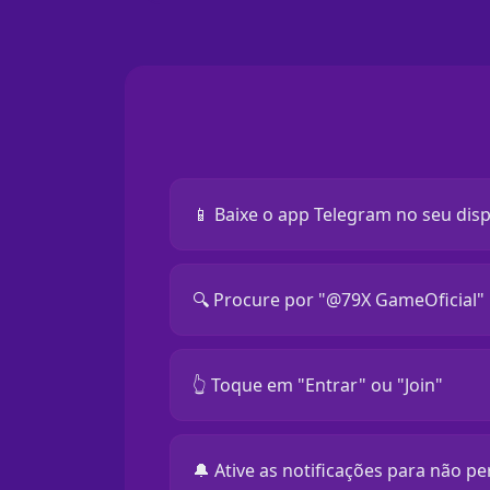
📱 Baixe o app Telegram no seu disp
🔍 Procure por "@79X GameOficial"
👆 Toque em "Entrar" ou "Join"
🔔 Ative as notificações para não p