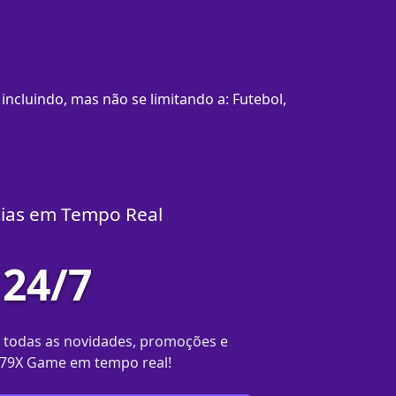
ncluindo, mas não se limitando a: Futebol,
cias em Tempo Real
24/7
e todas as novidades, promoções e
 79X Game em tempo real!