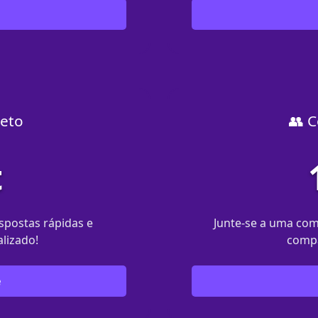
reto
👥 
t
espostas rápidas e
Junte-se a uma com
lizado!
compa
e