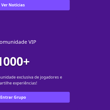
Ver Notícias
Comunidade VIP
1000+
unidade exclusiva de jogadores e
rtilhe experiências!
Entrar Grupo