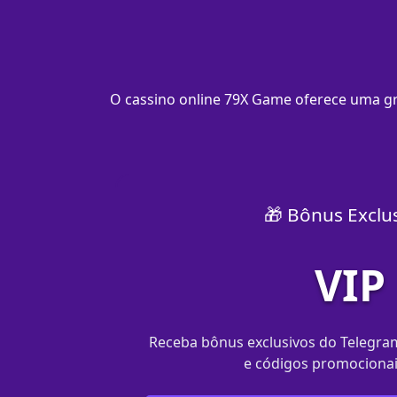
O cassino online 79X Game oferece uma gra
🎁 Bônus Exclu
VIP
Receba bônus exclusivos do Telegra
e códigos promocionai