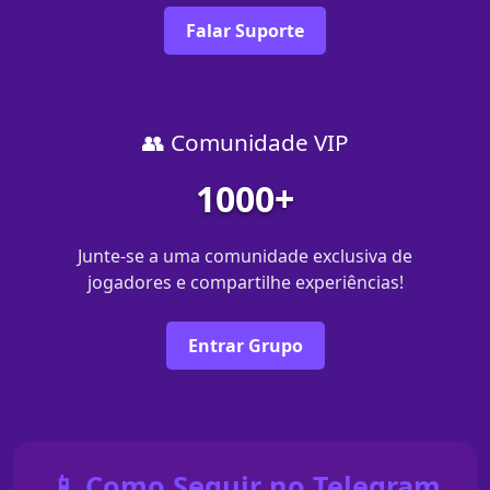
Falar Suporte
👥 Comunidade VIP
1000+
Junte-se a uma comunidade exclusiva de
jogadores e compartilhe experiências!
Entrar Grupo
📱 Como Seguir no Telegram