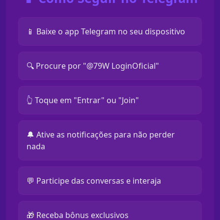
📱 Baixe o app Telegram no seu dispositivo
🔍 Procure por "@79W LoginOficial"
👆 Toque em "Entrar" ou "Join"
🔔 Ative as notificações para não perder
nada
💬 Participe das conversas e interaja
🎁 Receba bônus exclusivos