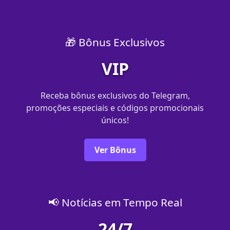
🎁 Bônus Exclusivos
VIP
Receba bônus exclusivos do Telegram,
promoções especiais e códigos promocionais
únicos!
Ver Bônus
📢 Notícias em Tempo Real
24/7