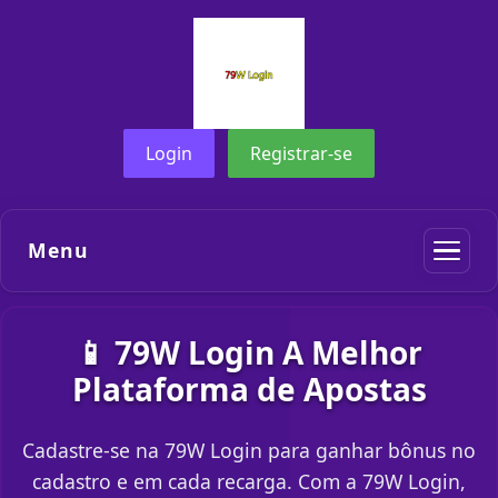
Login
Registrar-se
Menu
📱 79W Login A Melhor
Plataforma de Apostas
Cadastre-se na 79W Login para ganhar bônus no
cadastro e em cada recarga. Com a 79W Login,