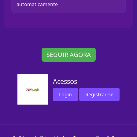
automaticamente
SEGUIR AGORA
Acessos
Login
Registrar-se