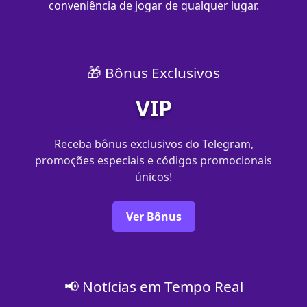
conveniência de jogar de qualquer lugar.
🎁 Bônus Exclusivos
VIP
Receba bônus exclusivos do Telegram,
promoções especiais e códigos promocionais
únicos!
Ver Bônus
📢 Notícias em Tempo Real