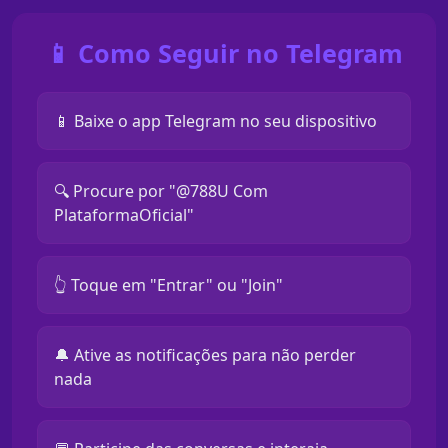
📱 Como Seguir no Telegram
📱 Baixe o app Telegram no seu dispositivo
🔍 Procure por "@788U Com
PlataformaOficial"
👆 Toque em "Entrar" ou "Join"
🔔 Ative as notificações para não perder
nada