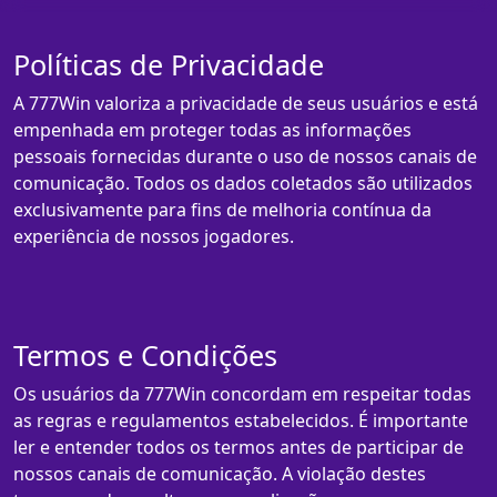
Políticas de Privacidade
A 777Win valoriza a privacidade de seus usuários e está
empenhada em proteger todas as informações
pessoais fornecidas durante o uso de nossos canais de
comunicação. Todos os dados coletados são utilizados
exclusivamente para fins de melhoria contínua da
experiência de nossos jogadores.
Termos e Condições
Os usuários da 777Win concordam em respeitar todas
as regras e regulamentos estabelecidos. É importante
ler e entender todos os termos antes de participar de
nossos canais de comunicação. A violação destes