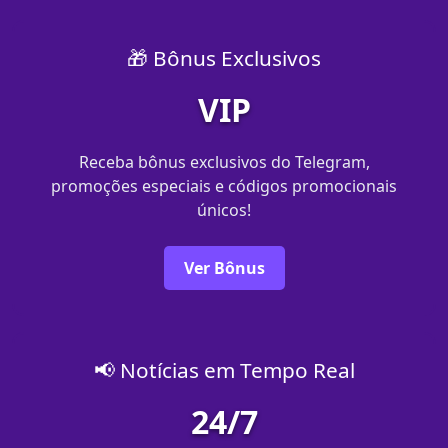
🎁 Bônus Exclusivos
VIP
Receba bônus exclusivos do Telegram,
promoções especiais e códigos promocionais
únicos!
Ver Bônus
📢 Notícias em Tempo Real
24/7