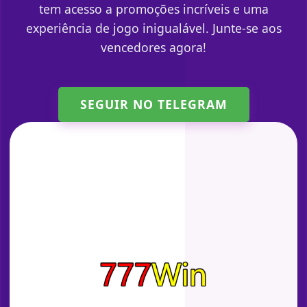
tem acesso a promoções incríveis e uma
experiência de jogo inigualável. Junte-se aos
vencedores agora!
SEGUIR NO TELEGRAM