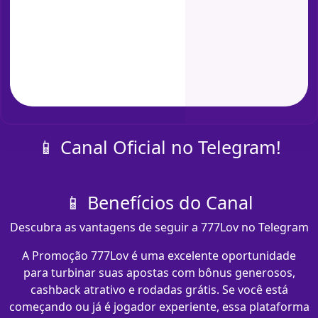
📱 Canal Oficial no Telegram!
📱 Benefícios do Canal
Descubra as vantagens de seguir a 777Lov no Telegram
A Promoção 777Lov é uma excelente oportunidade
para turbinar suas apostas com bônus generosos,
cashback atrativo e rodadas grátis. Se você está
começando ou já é jogador experiente, essa plataforma