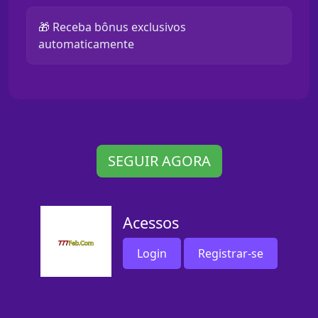
🎁 Receba bônus exclusivos
automaticamente
SEGUIR AGORA
Acessos
Login
Registrar-se