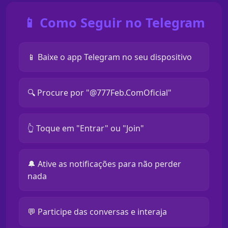
📱 Como Seguir no Telegram
📱 Baixe o app Telegram no seu dispositivo
🔍 Procure por "@777Feb.ComOficial"
👆 Toque em "Entrar" ou "Join"
🔔 Ative as notificações para não perder
nada
💬 Participe das conversas e interaja