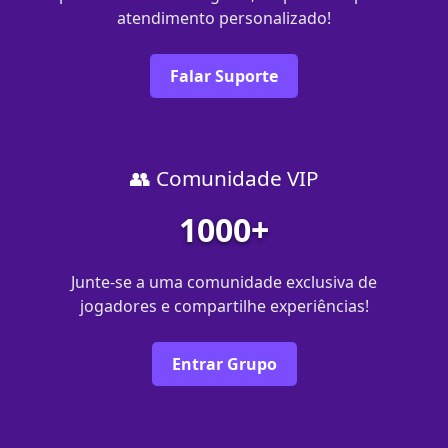
atendimento personalizado!
Falar Suporte
👥 Comunidade VIP
1000+
Junte-se a uma comunidade exclusiva de
jogadores e compartilhe experiências!
Entrar Grupo