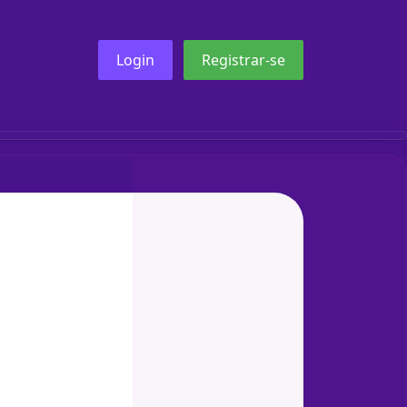
Login
Registrar-se