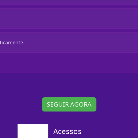
a
aticamente
SEGUIR AGORA
Acessos