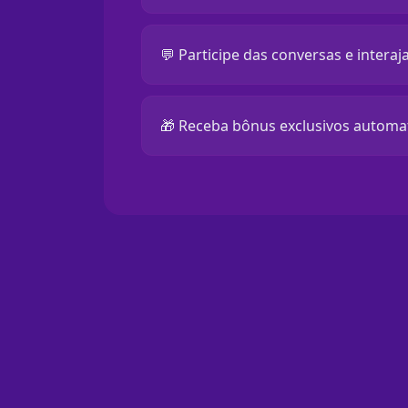
💬 Participe das conversas e interaj
🎁 Receba bônus exclusivos autom