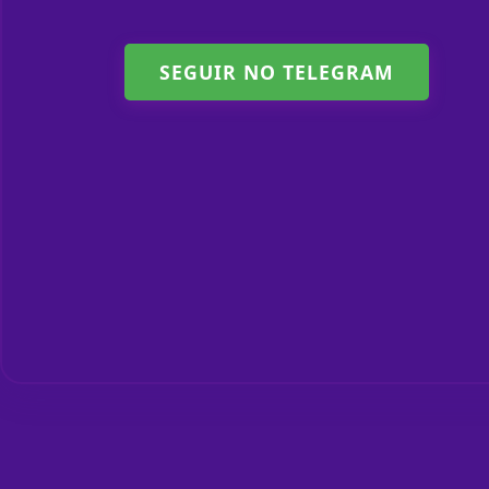
SEGUIR NO TELEGRAM