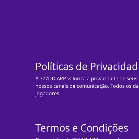
Políticas de Privacida
A 777DD APP valoriza a privacidade de seu
nossos canais de comunicação. Todos os dad
jogadores.
Termos e Condições