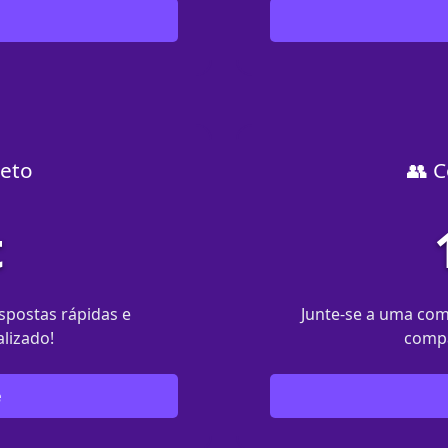
reto
👥 
t
espostas rápidas e
Junte-se a uma com
lizado!
compa
e