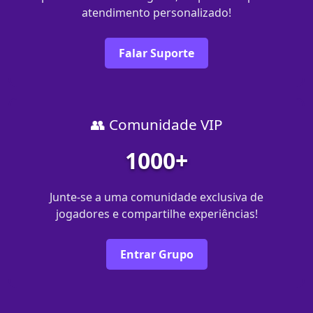
atendimento personalizado!
Falar Suporte
👥 Comunidade VIP
1000+
Junte-se a uma comunidade exclusiva de
jogadores e compartilhe experiências!
Entrar Grupo