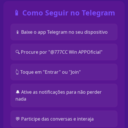
📱 Como Seguir no Telegram
📱 Baixe o app Telegram no seu dispositivo
🔍 Procure por "@777CC Win APPOficial"
👆 Toque em "Entrar" ou "Join"
🔔 Ative as notificações para não perder
nada
💬 Participe das conversas e interaja