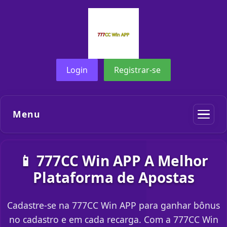
Login
Registrar-se
Menu
📱 777CC Win APP A Melhor
Plataforma de Apostas
Cadastre-se na 777CC Win APP para ganhar bônus
no cadastro e em cada recarga. Com a 777CC Win