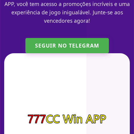
APP, você tem acesso a promoções incríveis e uma
experiência de jogo inigualável. Junte-se aos
vencedores agora!
SEGUIR NO TELEGRAM