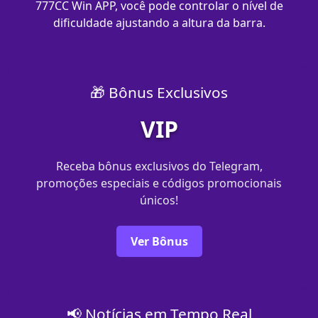
777CC Win APP, você pode controlar o nível de
dificuldade ajustando a altura da barra.
🎁 Bônus Exclusivos
VIP
Receba bônus exclusivos do Telegram,
promoções especiais e códigos promocionais
únicos!
Ver Bônus
📢 Notícias em Tempo Real