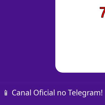
📱 Canal Oficial no Telegram!