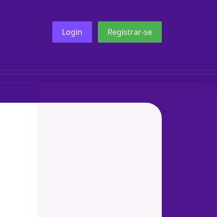
Login
Registrar-se