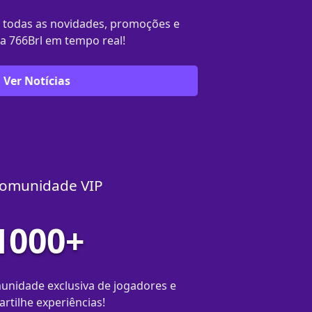
e todas as novidades, promoções e
a 766Brl em tempo real!
Ver Notícias
Comunidade VIP
1000+
unidade exclusiva de jogadores e
rtilhe experiências!