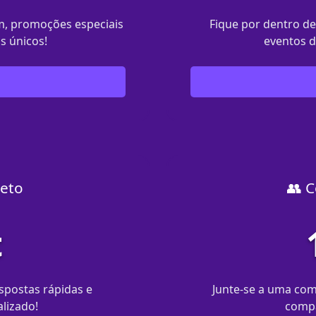
m, promoções especiais
Fique por dentro d
s únicos!
eventos d
reto
👥 
t
espostas rápidas e
Junte-se a uma com
lizado!
compa