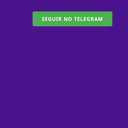
SEGUIR NO TELEGRAM