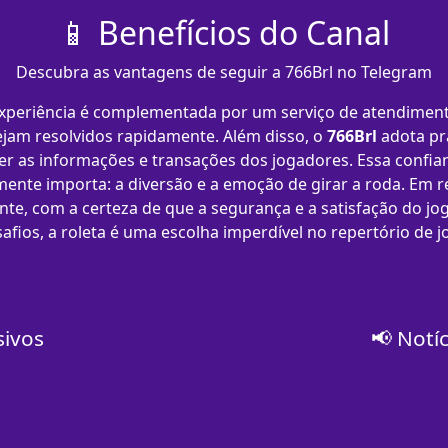
📱 Benefícios do Canal
Descubra as vantagens de seguir a 766Brl no Telegram
periência é complementada por um serviço de atendimento 
jam resolvidos rapidamente. Além disso, o
766Brl
adota prá
ger as informações e transações dos jogadores. Essa confia
ente importa: a diversão e a emoção de girar a roda. Em r
te, com a certeza de que a segurança e a satisfação do jo
ios, a roleta é uma escolha imperdível no repertório de j
sivos
📢 Notí