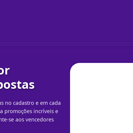
or
postas
us no cadastro e em cada
a promoções incríveis e
unte-se aos vencedores