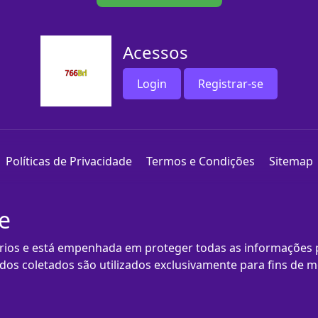
Acessos
Login
Registrar-se
Políticas de Privacidade
Termos e Condições
Sitemap
de
uários e está empenhada em proteger todas as informações 
os coletados são utilizados exclusivamente para fins de m