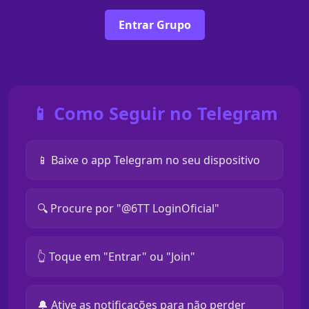
Entrar Grupo
📱 Como Seguir no Telegram
📱 Baixe o app Telegram no seu dispositivo
🔍 Procure por "@6TT LoginOficial"
👆 Toque em "Entrar" ou "Join"
🔔 Ative as notificações para não perder