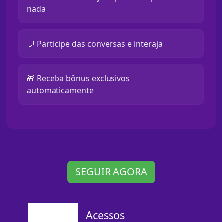
nada
💬 Participe das conversas e interaja
🎁 Receba bônus exclusivos
automaticamente
SEGUIR AGORA
Acessos