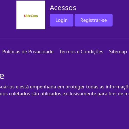
Acessos
Login
Registrar-se
Políticas de Privacidade
Termos e Condições
Sitemap
de
usuários e está empenhada em proteger todas as informaçõ
os coletados são utilizados exclusivamente para fins de m