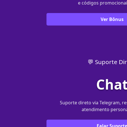
e códigos promocionai
Ver Bônus
💬 Suporte Di
Cha
Suporte direto via Telegram, r
atendimento persona
Falar Suport