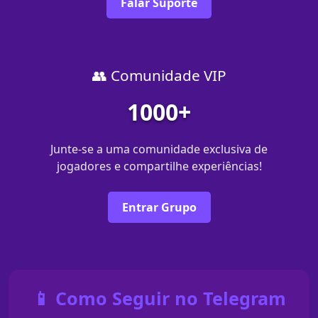
Falar Suporte
👥 Comunidade VIP
1000+
Junte-se a uma comunidade exclusiva de
jogadores e compartilhe experiências!
Entrar Grupo
📱 Como Seguir no Telegram