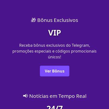
🎁 Bônus Exclusivos
VIP
Receba bônus exclusivos do Telegram,
promoções especiais e códigos promocionais
únicos!
Ver Bônus
📢 Notícias em Tempo Real
24/7