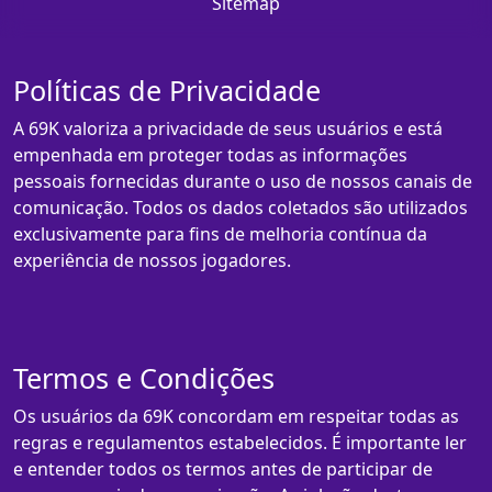
Sitemap
Políticas de Privacidade
A 69K valoriza a privacidade de seus usuários e está
empenhada em proteger todas as informações
pessoais fornecidas durante o uso de nossos canais de
comunicação. Todos os dados coletados são utilizados
exclusivamente para fins de melhoria contínua da
experiência de nossos jogadores.
Termos e Condições
Os usuários da 69K concordam em respeitar todas as
regras e regulamentos estabelecidos. É importante ler
e entender todos os termos antes de participar de