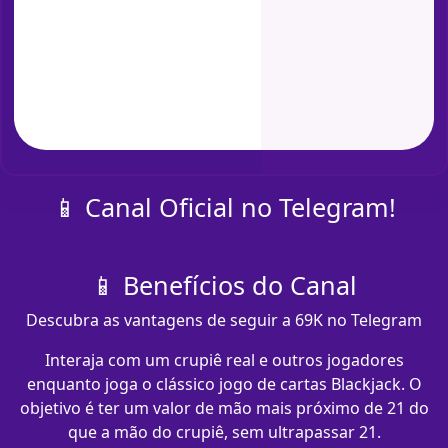
📱 Canal Oficial no Telegram!
📱 Benefícios do Canal
Descubra as vantagens de seguir a 69K no Telegram
Interaja com um crupiê real e outros jogadores
enquanto joga o clássico jogo de cartas Blackjack. O
objetivo é ter um valor de mão mais próximo de 21 do
que a mão do crupiê, sem ultrapassar 21.