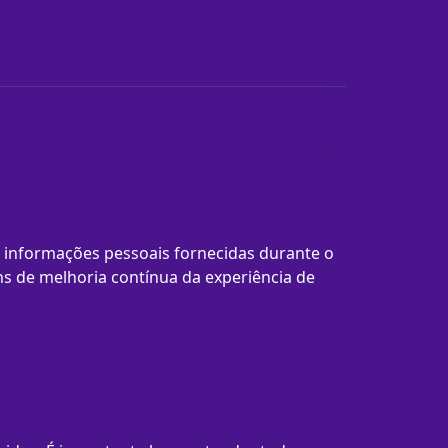
 informações pessoais fornecidas durante o
ns de melhoria contínua da experiência de