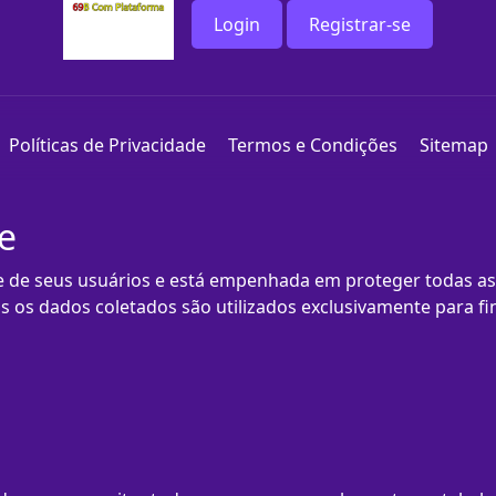
Login
Registrar-se
Políticas de Privacidade
Termos e Condições
Sitemap
de
de de seus usuários e está empenhada em proteger todas as
 os dados coletados são utilizados exclusivamente para fi