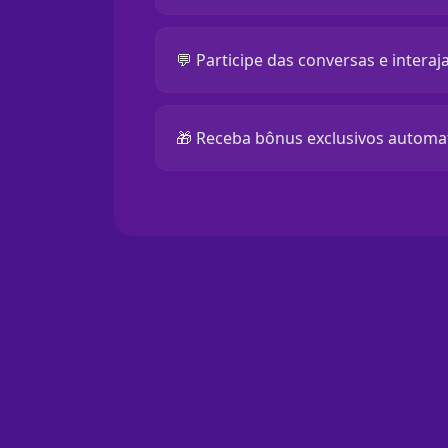
💬 Participe das conversas e interaj
🎁 Receba bônus exclusivos autom