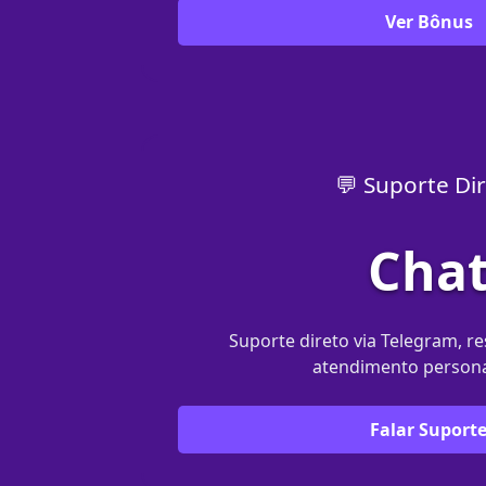
Ver Bônus
💬 Suporte Di
Cha
Suporte direto via Telegram, r
atendimento persona
Falar Suport