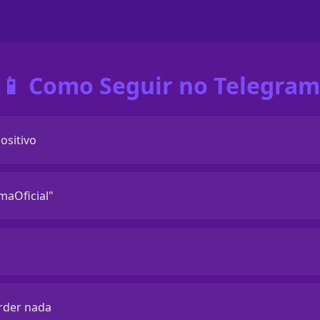
📱 Como Seguir no Telegram
ositivo
maOficial"
erder nada