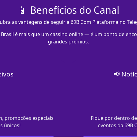
📱 Benefícios do Canal
ubra as vantagens de seguir a 69B Com Plataforma no Tel
Brasil é mais que um cassino online — é um ponto de enc
grandes prêmios.
sivos
📢 Notí
m, promoções especiais
Fique por dentro d
s únicos!
eventos da 69B 