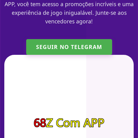
APP, você tem acesso a promoções incríveis e uma
experiência de jogo inigualável. Junte-se aos
vencedores agora!
SEGUIR NO TELEGRAM