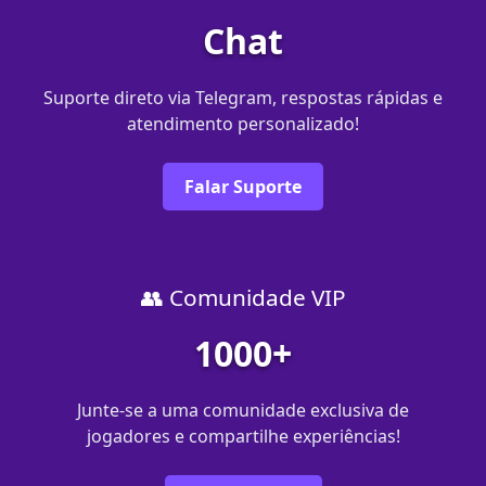
Chat
Suporte direto via Telegram, respostas rápidas e
atendimento personalizado!
Falar Suporte
👥 Comunidade VIP
1000+
Junte-se a uma comunidade exclusiva de
jogadores e compartilhe experiências!