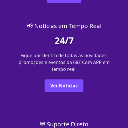
📢 Notícias em Tempo Real
24/7
Fique por dentro de todas as novidades,
promoções e eventos da 68Z Com APP em
tempo real!
Ver Notícias
💬 Suporte Direto