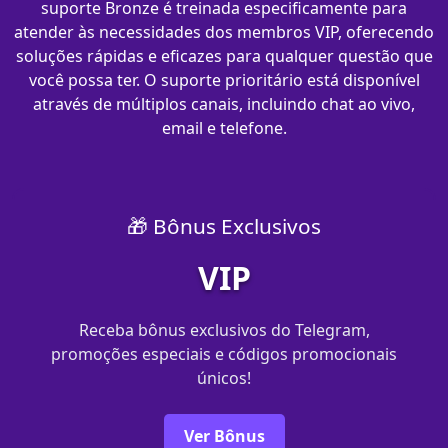
suporte Bronze é treinada especificamente para
atender às necessidades dos membros VIP, oferecendo
soluções rápidas e eficazes para qualquer questão que
você possa ter. O suporte prioritário está disponível
através de múltiplos canais, incluindo chat ao vivo,
email e telefone.
🎁 Bônus Exclusivos
VIP
Receba bônus exclusivos do Telegram,
promoções especiais e códigos promocionais
únicos!
Ver Bônus