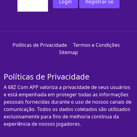
Login
Registrar-se
Políticas de Privacidade
Termos e Condições
Sitemap
Políticas de Privacidade
A 68Z Com APP valoriza a privacidade de seus usuários
e está empenhada em proteger todas as informações
pessoais fornecidas durante o uso de nossos canais de
comunicação. Todos os dados coletados são utilizados
exclusivamente para fins de melhoria contínua da
experiência de nossos jogadores.