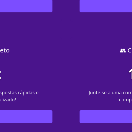
reto
👥 
t
espostas rápidas e
Junte-se a uma com
lizado!
compa
e