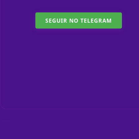
SEGUIR NO TELEGRAM