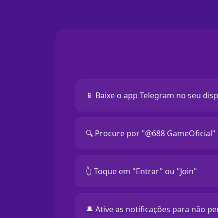
📱 Baixe o app Telegram no seu disp
🔍 Procure por "@688 GameOficial"
👆 Toque em "Entrar" ou "Join"
🔔 Ative as notificações para não p