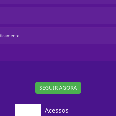
a
aticamente
SEGUIR AGORA
Acessos