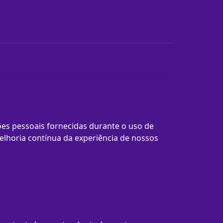
es pessoais fornecidas durante o uso de
elhoria contínua da experiência de nossos