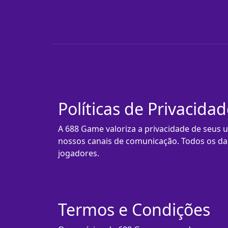
Políticas de Privacida
A 688 Game valoriza a privacidade de seus
nossos canais de comunicação. Todos os dad
jogadores.
Termos e Condições