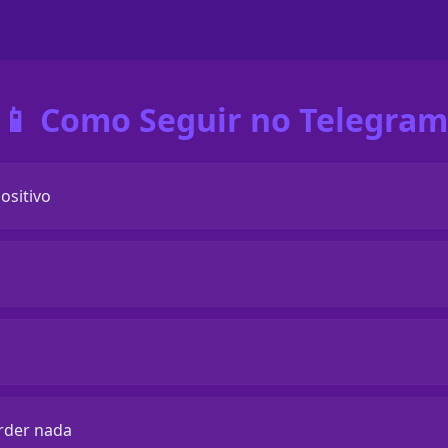
📱 Como Seguir no Telegram
ositivo
erder nada