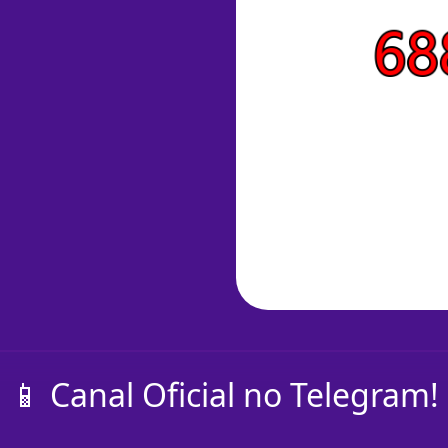
📱 Canal Oficial no Telegram!