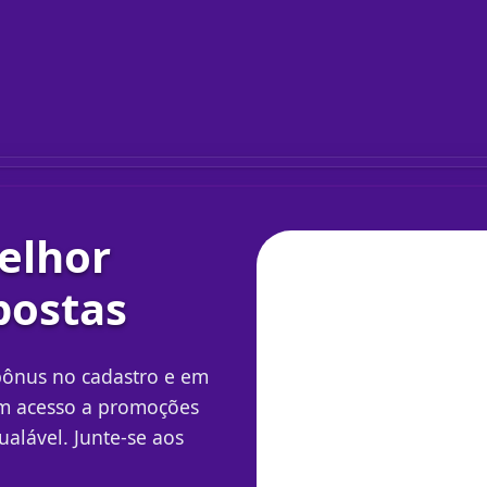
elhor
postas
bônus no cadastro e em
em acesso a promoções
ualável. Junte-se aos