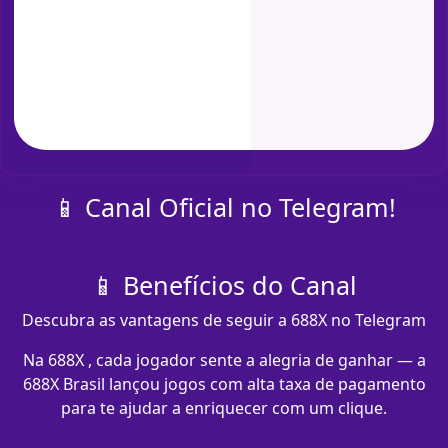
📱 Canal Oficial no Telegram!
📱 Benefícios do Canal
Descubra as vantagens de seguir a 688X no Telegram
Na 688X , cada jogador sente a alegria de ganhar — a
688X Brasil lançou jogos com alta taxa de pagamento
para te ajudar a enriquecer com um clique.