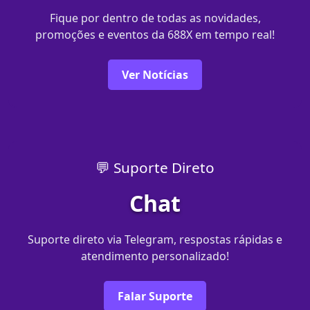
Fique por dentro de todas as novidades,
promoções e eventos da 688X em tempo real!
Ver Notícias
💬 Suporte Direto
Chat
Suporte direto via Telegram, respostas rápidas e
atendimento personalizado!
Falar Suporte