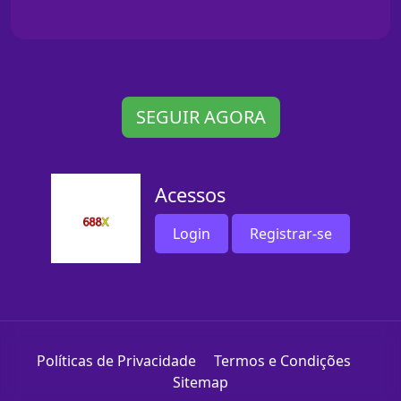
SEGUIR AGORA
Acessos
Login
Registrar-se
Políticas de Privacidade
Termos e Condições
Sitemap