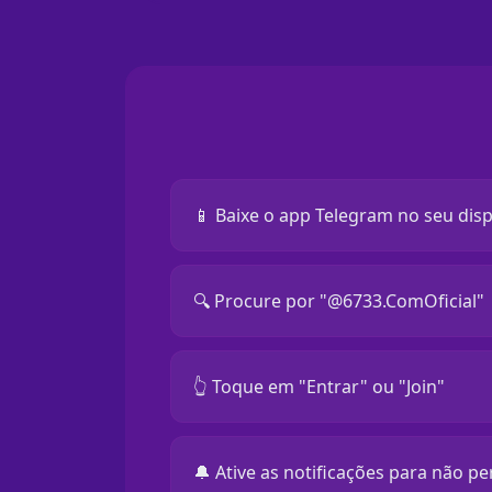
📱 Baixe o app Telegram no seu disp
🔍 Procure por "@6733.ComOficial"
👆 Toque em "Entrar" ou "Join"
🔔 Ative as notificações para não p