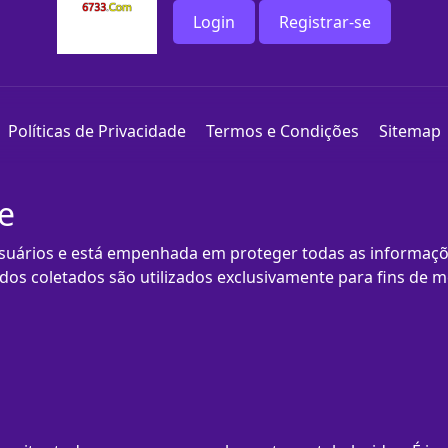
Login
Registrar-se
Políticas de Privacidade
Termos e Condições
Sitemap
de
usuários e está empenhada em proteger todas as informaçõ
os coletados são utilizados exclusivamente para fins de m