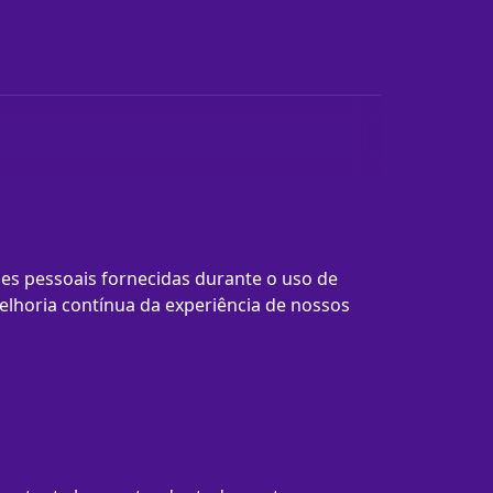
es pessoais fornecidas durante o uso de
elhoria contínua da experiência de nossos