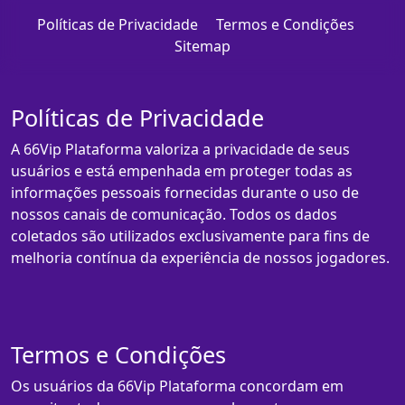
Políticas de Privacidade
Termos e Condições
Sitemap
Políticas de Privacidade
A 66Vip Plataforma valoriza a privacidade de seus
usuários e está empenhada em proteger todas as
informações pessoais fornecidas durante o uso de
nossos canais de comunicação. Todos os dados
coletados são utilizados exclusivamente para fins de
melhoria contínua da experiência de nossos jogadores.
Termos e Condições
Os usuários da 66Vip Plataforma concordam em