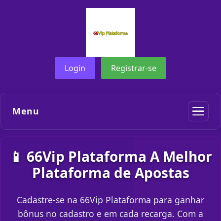
Login
Registrar-se
Menu
📱 66Vip Plataforma A Melhor
Plataforma de Apostas
Cadastre-se na 66Vip Plataforma para ganhar
bônus no cadastro e em cada recarga. Com a