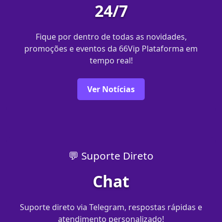
24/7
Fique por dentro de todas as novidades,
promoções e eventos da 66Vip Plataforma em
tempo real!
Ver Notícias
💬 Suporte Direto
Chat
Suporte direto via Telegram, respostas rápidas e
atendimento personalizado!