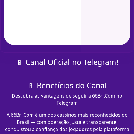
📱 Canal Oficial no Telegram!
📱 Benefícios do Canal
Descubra as vantagens de seguir a 66Brl.Com no
Telegram
A 66Brl.Com é um dos cassinos mais reconhecidos do
Brasil — com operação justa e transparente,
conquistou a confiança dos jogadores pela plataforma