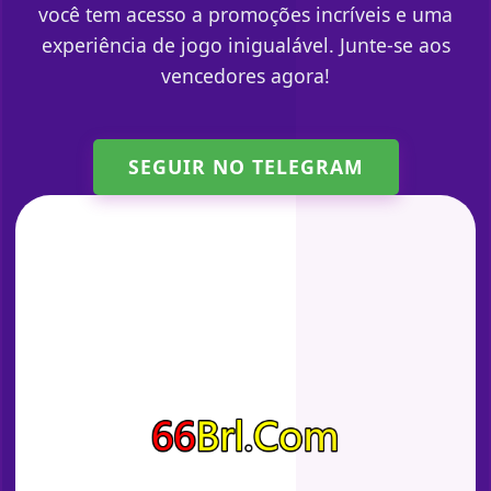
você tem acesso a promoções incríveis e uma
experiência de jogo inigualável. Junte-se aos
vencedores agora!
SEGUIR NO TELEGRAM