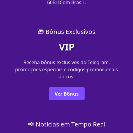
66Brl.Com Brasil .
🎁 Bônus Exclusivos
VIP
Receba bônus exclusivos do Telegram,
promoções especiais e códigos promocionais
únicos!
Ver Bônus
📢 Notícias em Tempo Real