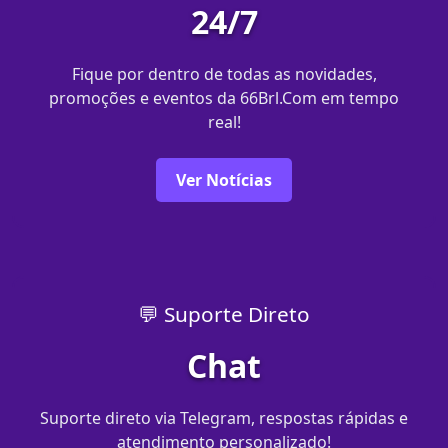
24/7
Fique por dentro de todas as novidades,
promoções e eventos da 66Brl.Com em tempo
real!
Ver Notícias
💬 Suporte Direto
Chat
Suporte direto via Telegram, respostas rápidas e
atendimento personalizado!