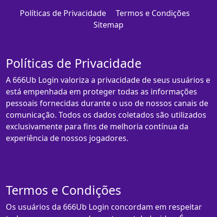
Políticas de Privacidade
Termos e Condições
Sitemap
Políticas de Privacidade
A 666Ub Login valoriza a privacidade de seus usuários e
está empenhada em proteger todas as informações
pessoais fornecidas durante o uso de nossos canais de
comunicação. Todos os dados coletados são utilizados
exclusivamente para fins de melhoria contínua da
experiência de nossos jogadores.
Termos e Condições
Os usuários da 666Ub Login concordam em respeitar