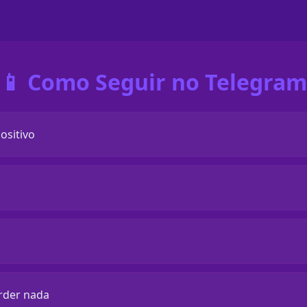
📱 Como Seguir no Telegram
ositivo
erder nada