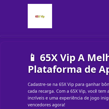
📱 65X Vip A Mel
Plataforma de A
Cadastre-se na 65X Vip para ganhar bô
cada recarga. Com a 65X Vip, você tem
incríveis e uma experiência de jogo inig
vencedores agora!