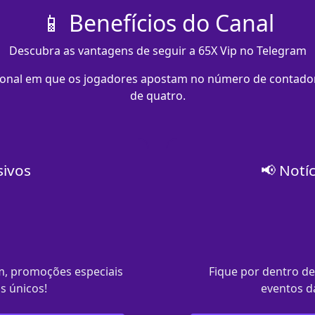
📱 Benefícios do Canal
Descubra as vantagens de seguir a 65X Vip no Telegram
cional em que os jogadores apostam no número de contador
de quatro.
sivos
📢 Notí
m, promoções especiais
Fique por dentro d
s únicos!
eventos d