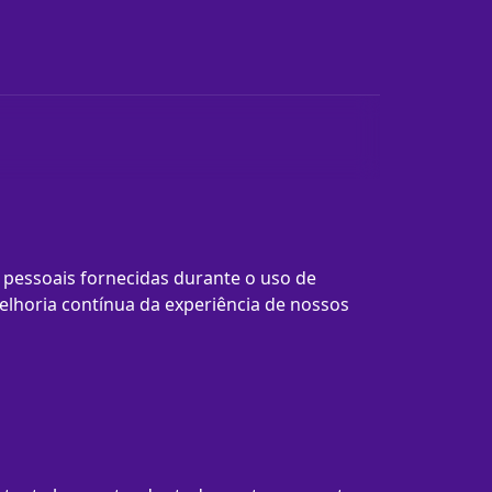
 pessoais fornecidas durante o uso de
elhoria contínua da experiência de nossos