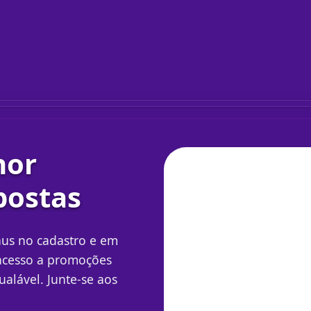
hor
postas
nus no cadastro e em
 acesso a promoções
ualável. Junte-se aos