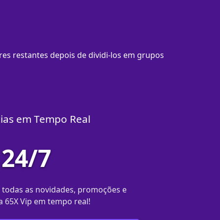
es restantes depois de dividi-los em grupos
cias em Tempo Real
24/7
e todas as novidades, promoções e
a 65X Vip em tempo real!