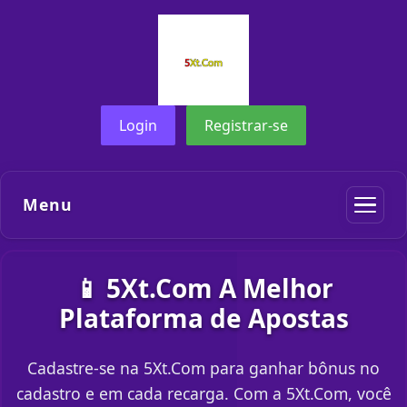
Login
Registrar-se
Menu
📱 5Xt.Com A Melhor
Plataforma de Apostas
Cadastre-se na 5Xt.Com para ganhar bônus no
cadastro e em cada recarga. Com a 5Xt.Com, você