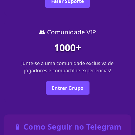
Falar Suporte
👥 Comunidade VIP
1000+
Junte-se a uma comunidade exclusiva de
jogadores e compartilhe experiências!
Entrar Grupo
📱 Como Seguir no Telegram