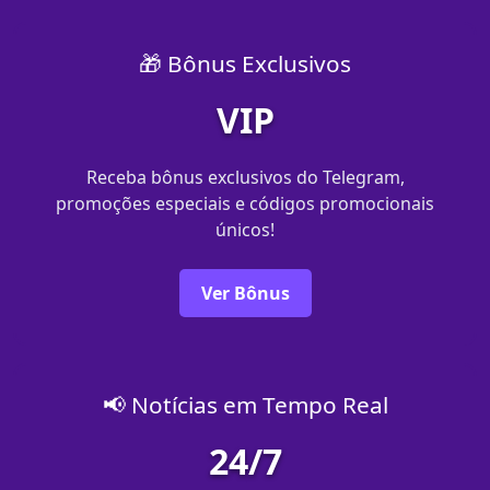
🎁 Bônus Exclusivos
VIP
Receba bônus exclusivos do Telegram,
promoções especiais e códigos promocionais
únicos!
Ver Bônus
📢 Notícias em Tempo Real
24/7