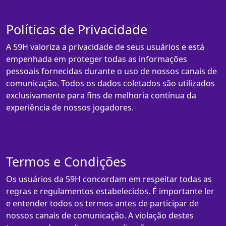
Políticas de Privacidade
A 59H valoriza a privacidade de seus usuários e está
empenhada em proteger todas as informações
pessoais fornecidas durante o uso de nossos canais de
comunicação. Todos os dados coletados são utilizados
exclusivamente para fins de melhoria contínua da
experiência de nossos jogadores.
Termos e Condições
Os usuários da 59H concordam em respeitar todas as
regras e regulamentos estabelecidos. É importante ler
e entender todos os termos antes de participar de
nossos canais de comunicação. A violação destes