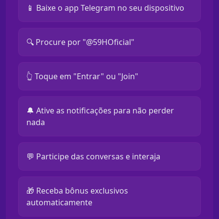
📱 Baixe o app Telegram no seu dispositivo
🔍 Procure por "@59HOficial"
👆 Toque em "Entrar" ou "Join"
🔔 Ative as notificações para não perder
nada
💬 Participe das conversas e interaja
🎁 Receba bônus exclusivos
automaticamente