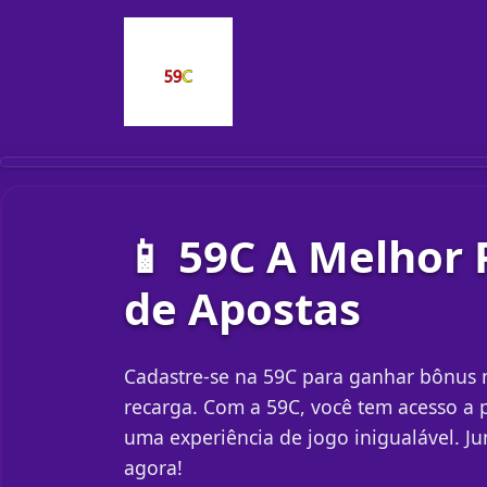
📱 59C A Melhor
de Apostas
Cadastre-se na 59C para ganhar bônus 
recarga. Com a 59C, você tem acesso a 
uma experiência de jogo inigualável. J
agora!