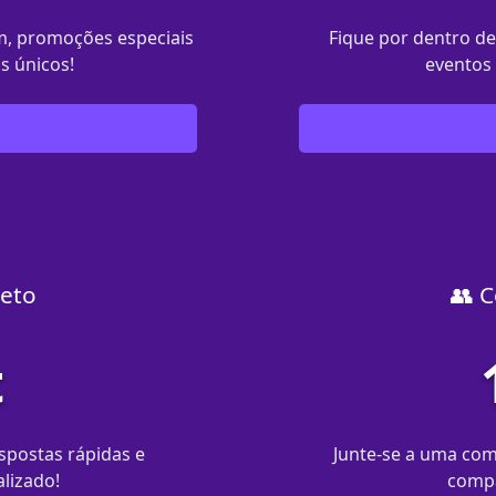
m, promoções especiais
Fique por dentro d
s únicos!
eventos
reto
👥 
t
espostas rápidas e
Junte-se a uma com
lizado!
compa