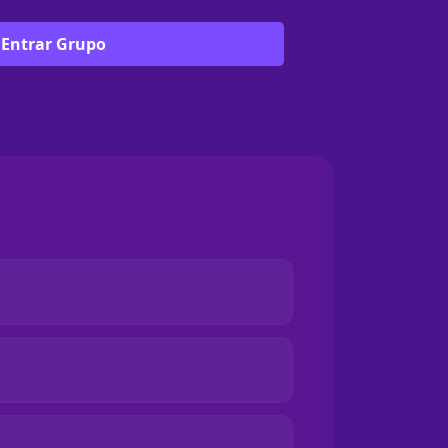
Entrar Grupo