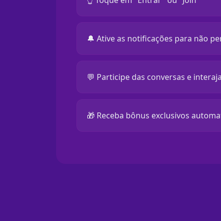
👆 Toque em "Entrar" ou "Join"
🔔 Ative as notificações para não p
💬 Participe das conversas e interaj
🎁 Receba bônus exclusivos autom