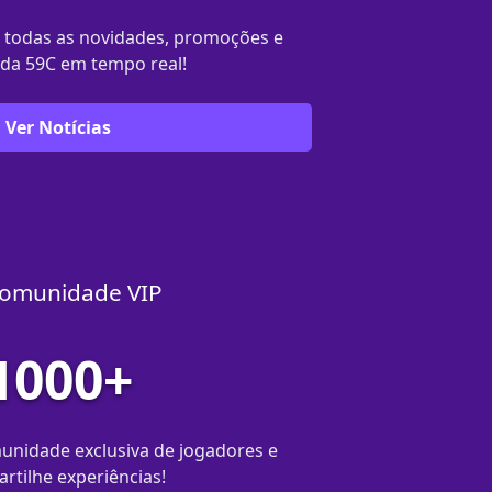
e todas as novidades, promoções e
 da 59C em tempo real!
Ver Notícias
Comunidade VIP
1000+
unidade exclusiva de jogadores e
rtilhe experiências!