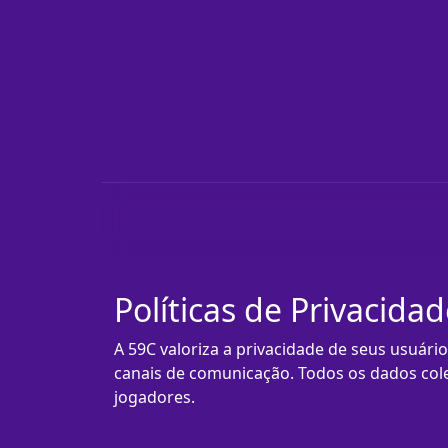
Políticas de Privacida
A 59C valoriza a privacidade de seus usuár
canais de comunicação. Todos os dados cole
jogadores.