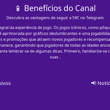
📱 Benefícios do Canal
Descubra as vantagens de seguir a 59C no Telegram
gral da experiência de jogo. Os jogos icônicos, como pôqu
e é aprimorada por gráficos deslumbrantes e uma jogabilida
 e promoções que atraem novos jogadores e recompensam
manece, garantindo que jogadores de todas as idades enco
ante lembrar-se de algumas dicas. Primeiro, familiarize-se
suas .
sivos
📢 Notí