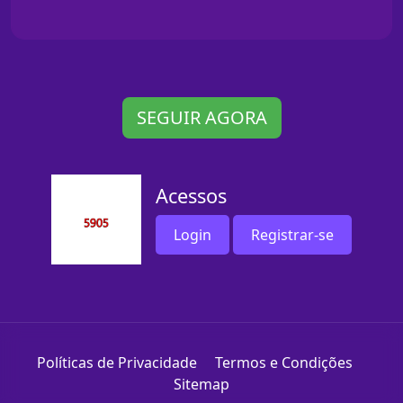
SEGUIR AGORA
Acessos
Login
Registrar-se
Políticas de Privacidade
Termos e Condições
Sitemap