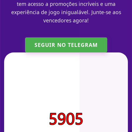
tem acesso a promoções incríveis e uma
experiência de jogo inigualável. Junte-se aos
vencedores agora!
SEGUIR NO TELEGRAM