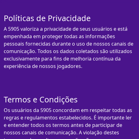
Políticas de Privacidade
A 5905 valoriza a privacidade de seus usuários e está
empenhada em proteger todas as informações
pessoais fornecidas durante o uso de nossos canais de
comunicação. Todos os dados coletados são utilizados
exclusivamente para fins de melhoria contínua da
experiência de nossos jogadores.
Termos e Condições
Os usuários da 5905 concordam em respeitar todas as
regras e regulamentos estabelecidos. É importante ler
e entender todos os termos antes de participar de
nossos canais de comunicação. A violação destes