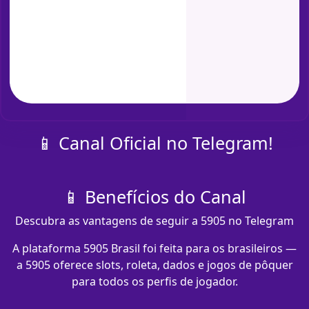
📱 Canal Oficial no Telegram!
📱 Benefícios do Canal
Descubra as vantagens de seguir a 5905 no Telegram
A plataforma 5905 Brasil foi feita para os brasileiros —
a 5905 oferece slots, roleta, dados e jogos de pôquer
para todos os perfis de jogador.