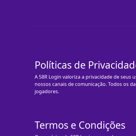
Políticas de Privacida
A 58R Login valoriza a privacidade de seus
nossos canais de comunicação. Todos os dad
jogadores.
Termos e Condições