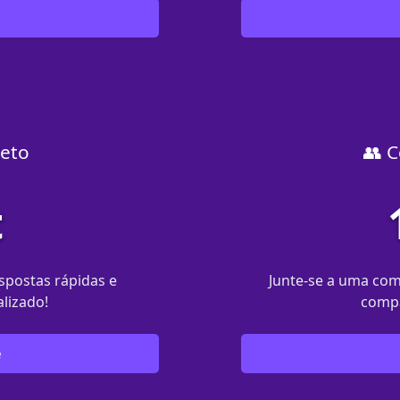
reto
👥 
t
espostas rápidas e
Junte-se a uma com
lizado!
compa
e