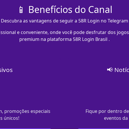
📱 Benefícios do Canal
Descubra as vantagens de seguir a 58R Login no Telegram
issional e conveniente, onde você pode desfrutar dos jogos
premium na plataforma 58R Login Brasil .
sivos
📢 Notí
m, promoções especiais
Fique por dentro d
s únicos!
eventos da