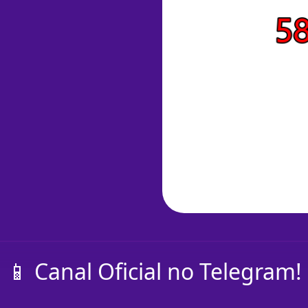
📱 Canal Oficial no Telegram!