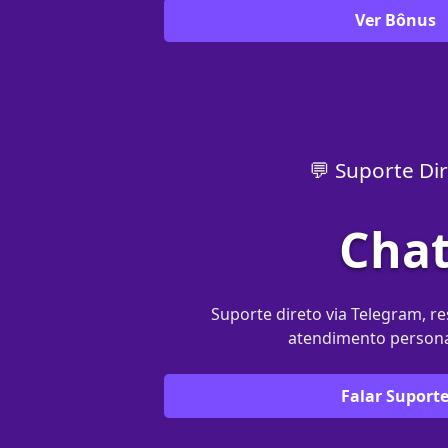
Ver Bônus
💬 Suporte Di
Cha
Suporte direto via Telegram, r
atendimento persona
Falar Suport