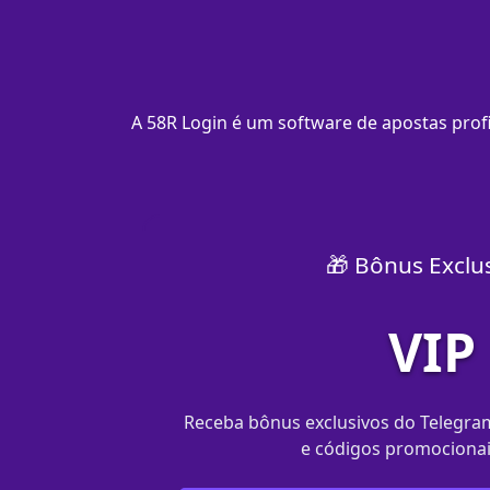
A 58R Login é um software de apostas prof
🎁 Bônus Exclu
VIP
Receba bônus exclusivos do Telegra
e códigos promocionai