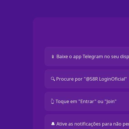
📱 Baixe o app Telegram no seu disp
🔍 Procure por "@58R LoginOficial"
👆 Toque em "Entrar" ou "Join"
🔔 Ative as notificações para não p