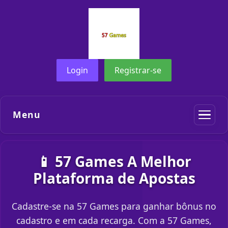
Login
Registrar-se
Menu
📱 57 Games A Melhor
Plataforma de Apostas
Cadastre-se na 57 Games para ganhar bônus no
cadastro e em cada recarga. Com a 57 Games,