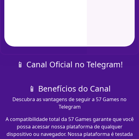
📱 Canal Oficial no Telegram!
📱 Benefícios do Canal
Descubra as vantagens de seguir a 57 Games no
Telegram
A compatibilidade total da 57 Games garante que você
possa acessar nossa plataforma de qualquer
dispositivo ou navegador. Nossa plataforma é testada