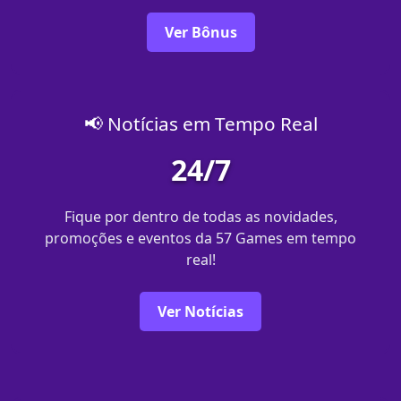
Ver Bônus
📢 Notícias em Tempo Real
24/7
Fique por dentro de todas as novidades,
promoções e eventos da 57 Games em tempo
real!
Ver Notícias