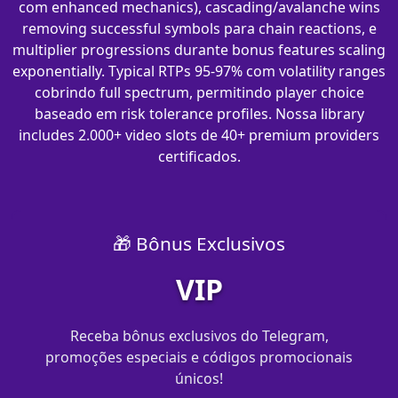
com enhanced mechanics), cascading/avalanche wins
removing successful symbols para chain reactions, e
multiplier progressions durante bonus features scaling
exponentially. Typical RTPs 95-97% com volatility ranges
cobrindo full spectrum, permitindo player choice
baseado em risk tolerance profiles. Nossa library
includes 2.000+ video slots de 40+ premium providers
certificados.
🎁 Bônus Exclusivos
VIP
Receba bônus exclusivos do Telegram,
promoções especiais e códigos promocionais
únicos!