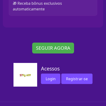
🎁 Receba bônus exclusivos
automaticamente
SEGUIR AGORA
Acessos
Login
Registrar-se