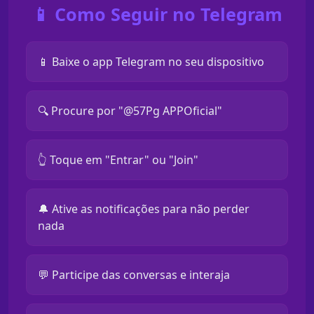
📱 Como Seguir no Telegram
📱 Baixe o app Telegram no seu dispositivo
🔍 Procure por "@57Pg APPOficial"
👆 Toque em "Entrar" ou "Join"
🔔 Ative as notificações para não perder
nada
💬 Participe das conversas e interaja