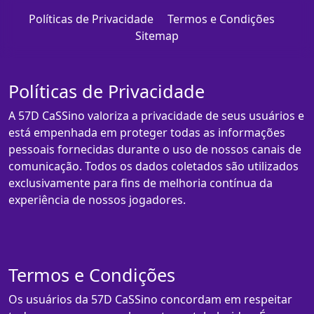
Políticas de Privacidade
Termos e Condições
Sitemap
Políticas de Privacidade
A 57D CaSSino valoriza a privacidade de seus usuários e
está empenhada em proteger todas as informações
pessoais fornecidas durante o uso de nossos canais de
comunicação. Todos os dados coletados são utilizados
exclusivamente para fins de melhoria contínua da
experiência de nossos jogadores.
Termos e Condições
Os usuários da 57D CaSSino concordam em respeitar