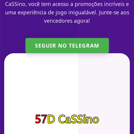
CaSSino, você tem acesso a promoções incríveis e
uma experiência de jogo inigualável. Junte-se aos
vencedores agora!
SEGUIR NO TELEGRAM