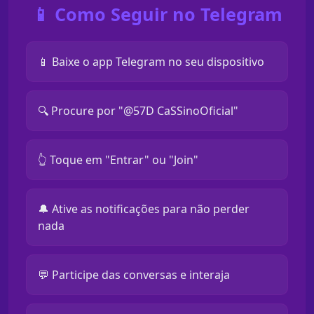
📱 Como Seguir no Telegram
📱 Baixe o app Telegram no seu dispositivo
🔍 Procure por "@57D CaSSinoOficial"
👆 Toque em "Entrar" ou "Join"
🔔 Ative as notificações para não perder
nada
💬 Participe das conversas e interaja