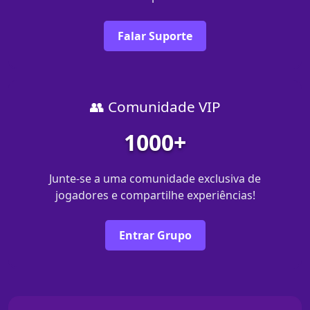
Falar Suporte
👥 Comunidade VIP
1000+
Junte-se a uma comunidade exclusiva de
jogadores e compartilhe experiências!
Entrar Grupo