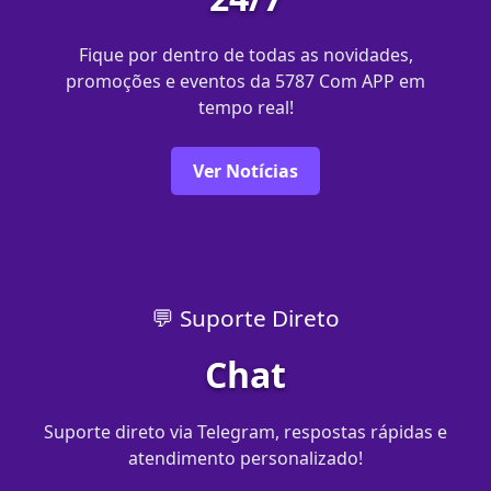
Fique por dentro de todas as novidades,
promoções e eventos da 5787 Com APP em
tempo real!
Ver Notícias
💬 Suporte Direto
Chat
Suporte direto via Telegram, respostas rápidas e
atendimento personalizado!