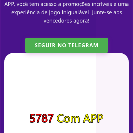
APP, você tem acesso a promoções incríveis e uma
experiência de jogo inigualável. Junte-se aos
vencedores agora!
SEGUIR NO TELEGRAM