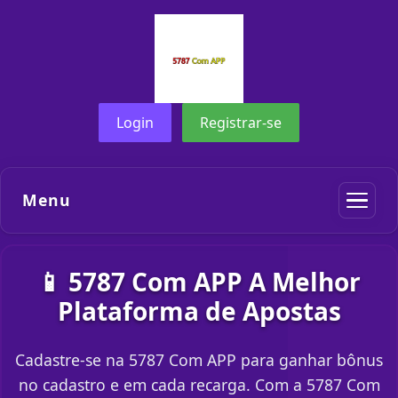
Login
Registrar-se
Menu
📱 5787 Com APP A Melhor
Plataforma de Apostas
Cadastre-se na 5787 Com APP para ganhar bônus
no cadastro e em cada recarga. Com a 5787 Com