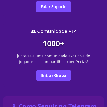
Falar Suporte
👥 Comunidade VIP
1000+
Junte-se a uma comunidade exclusiva de
jogadores e compartilhe experiências!
Entrar Grupo
📱 Como Seguir no Telegram