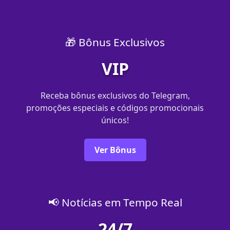
🎁 Bônus Exclusivos
VIP
Receba bônus exclusivos do Telegram,
promoções especiais e códigos promocionais
únicos!
Ver Bônus
📢 Notícias em Tempo Real
24/7