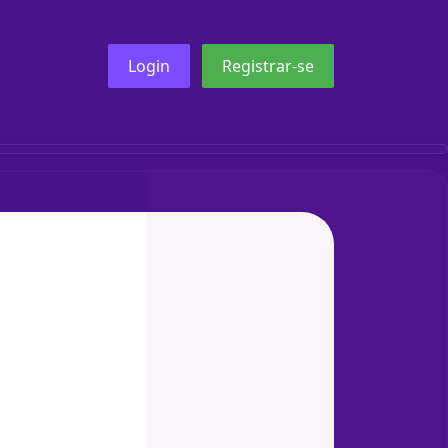
Login
Registrar-se