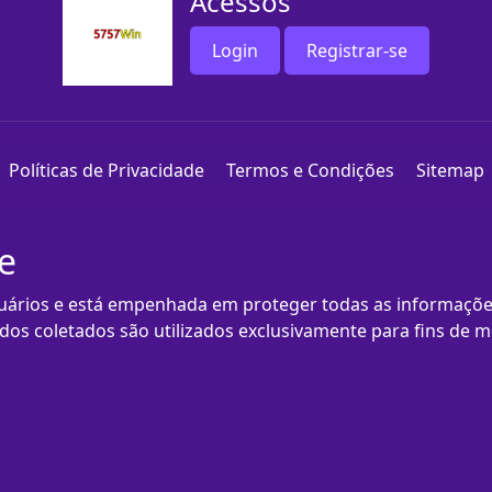
Acessos
Login
Registrar-se
Políticas de Privacidade
Termos e Condições
Sitemap
de
suários e está empenhada em proteger todas as informaçõe
os coletados são utilizados exclusivamente para fins de m