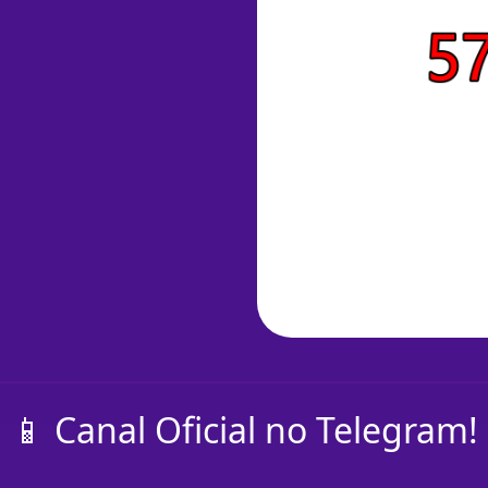
📱 Canal Oficial no Telegram!