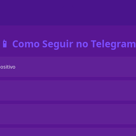
📱 Como Seguir no Telegram
ositivo