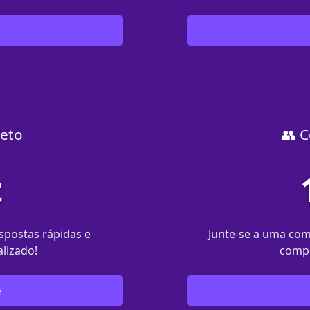
reto
👥 
t
espostas rápidas e
Junte-se a uma com
lizado!
compa
e