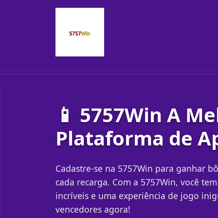
📱 5757Win A Me
Plataforma de A
Cadastre-se na 5757Win para ganhar bô
cada recarga. Com a 5757Win, você tem
incríveis e uma experiência de jogo inig
vencedores agora!